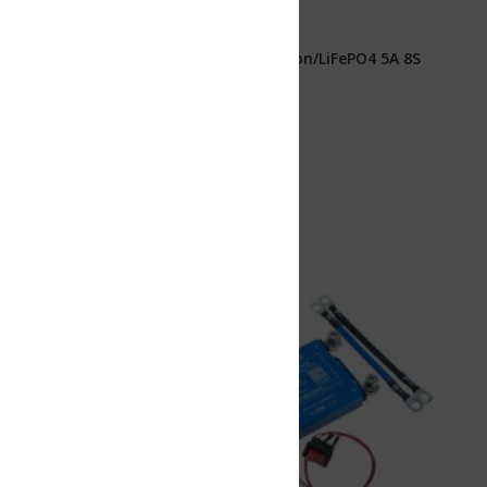
Ion/LiFePO4 5A 8S