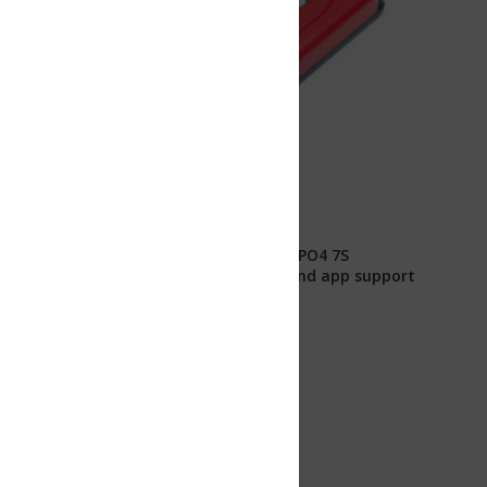
ePO4 7S
nd app support