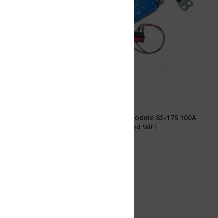
Module 8S-17S 100A
d WiFi