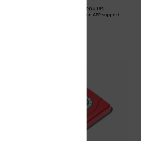
ePO4 16S
nd APP support