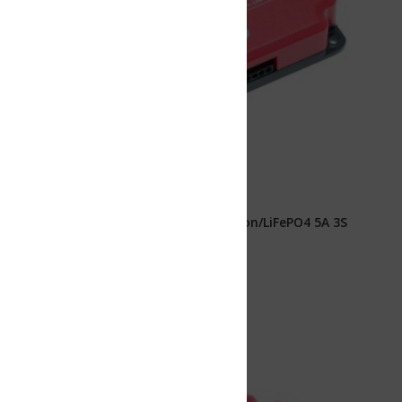
Ion/LiFePO4 5A 3S