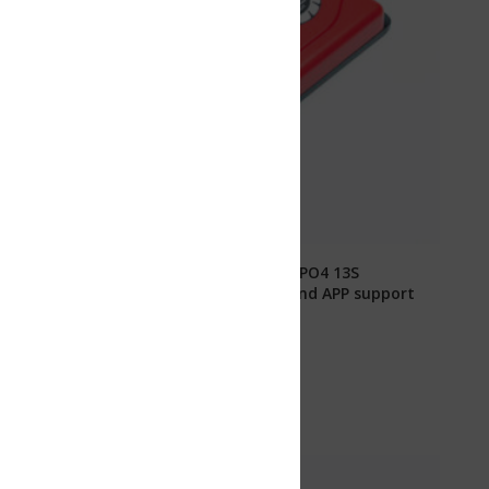
ePO4 13S
nd APP support