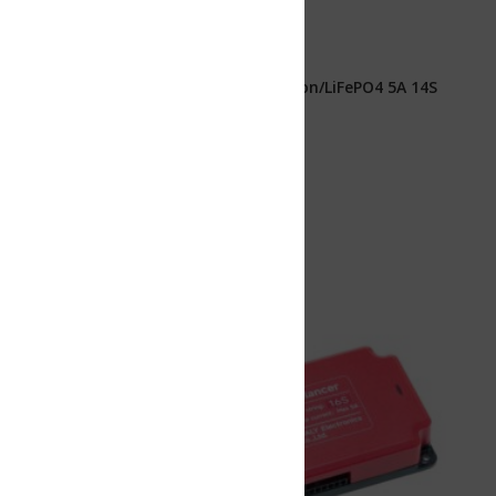
Ion/LiFePO4 5A 14S