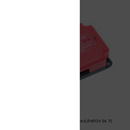
Ion/LiFePO4 5A 7S