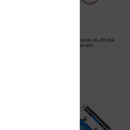
Module 4S-28S 60A
d WiFi