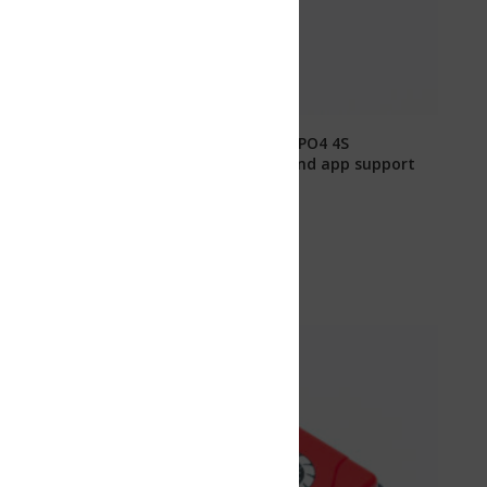
ePO4 4S
nd app support