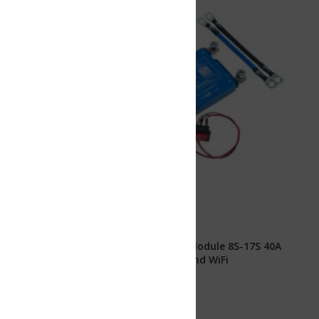
Module 8S-17S 40A
d WiFi