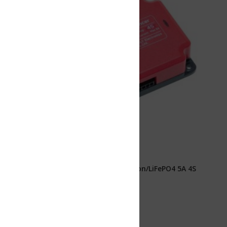
Ion/LiFePO4 5A 4S