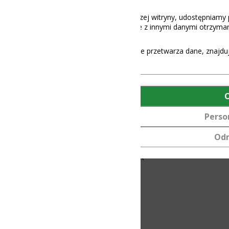
aszej witryny, udostępniamy partnerom społecznościowym, reklamowy
 z innymi danymi otrzymanymi od Ciebie lub uzyskanymi podczas korz
e przetwarza dane, znajdują się
tutaj
.
OK
Personalizuj
Odmów
K