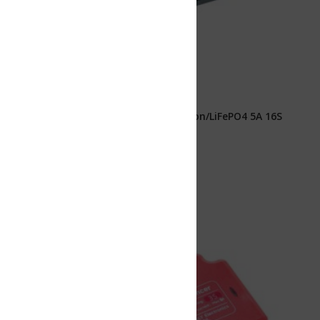
Ion/LiFePO4 5A 16S