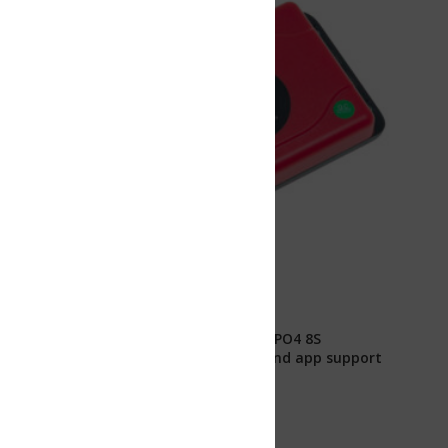
ePO4 8S
nd app support