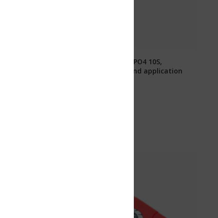
ePO4 10S,
nd application