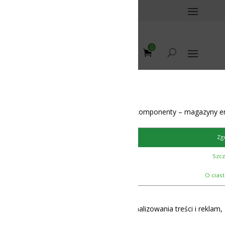
0
omponenty – magazyny energii – BMS – balansery – akumulatory
ule”
Zgoda
Szczegóły
O ciasteczkach
lizowania treści i reklam, aby oferować funkcje społecznościowe i 