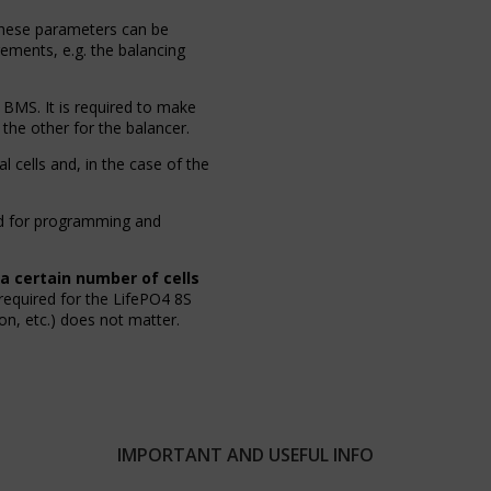
hese parameters can be
rements, e.g. the balancing
 BMS. It is required to make
the other for the balancer.
l cells and, in the case of the
ed for programming and
 a certain number of cells
required for the LifePO4 8S
Ion, etc.) does not matter.
IMPORTANT AND USEFUL INFO