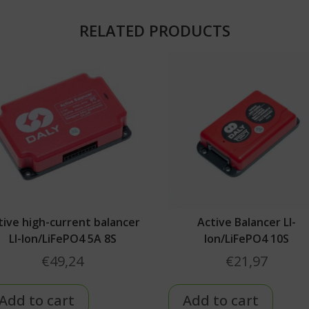
RELATED PRODUCTS
tive high-current balancer
Active Balancer LI-
LI-Ion/LiFePO4 5A 8S
Ion/LiFePO4 10S
€
49,24
€
21,97
Add to cart
Add to cart