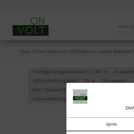
Products
search
Sklep
/
Active Balancers
/
10S balancers
/ Active Balancer 
⚡ Energy storage and boxes 12-48V
Accesorie
Cell insulators (spacers)
PV
No category
DALY Standard BMS – no communication
BMS HE
Cell insulators (spacers)
Cables, terminals (eyelets
OnV
Zgoda