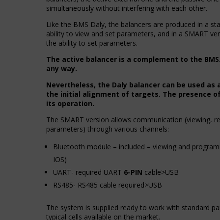
Zarządza
dane
simultaneously without interfering with each other.
tym,
osobowe.
czy
Przepisy
Like the BMS Daly, the balancers are produced in a st
dane
takie
ability to view and set parameters, and in a SMART ver
związane
jak
the ability to set parameters.
z
GDPR
reklamami
wymagają,
The active balancer is a complement to the BMS
(np.
aby
any way.
ciasteczka
witryny
do
Nevertheless, the Daly balancer can be used as a
prosiły
targetowania
the initial alignment of targets. The presence of
o
i
its operation.
wyraźną
śledzenia)
zgodę,
The SMART version allows communication (viewing, re
mogą
umożliwiając
parameters) through various channels:
być
użytkownikom
przechowywane
akceptowanie
Bluetooth module – included – viewing and program
i
lub
przetwarzane
IOS)
odrzucanie
na
ciasteczek
UART- required UART
6-PIN
cable>USB
potrzeby
i
RS485- RS485 cable required>USB
usług
kontrolowanie
reklamowych.
swojej
The system is supplied ready to work with standard p
prywatności.
Personalizacja
typical cells available on the market.
Możesz