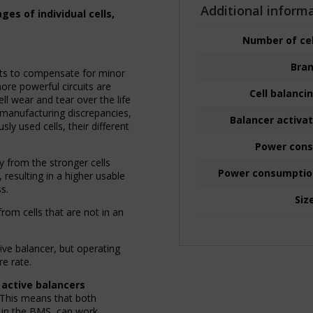
Additional inform
ges of individual cells,
Number of cell
Bra
its to compensate for minor
ore powerful circuits are
Cell balanci
ll wear and tear over the life
 manufacturing discrepancies,
Balancer activat
usly used cells, their different
Power con
gy from the stronger cells
Power consumptio
resulting in a higher usable
s.
Siz
from cells that are not in an
ive balancer, but operating
e rate.
f
active balancers
 This means that both
e in the BMS, can work