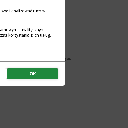
iowe i analizować ruch w
kordered)
klamowym i analitycznym.
as korzystania z ich usług.
art
cer for Li-Ion/Li-FePO4 Packages
and using the SMART Balancer
OK