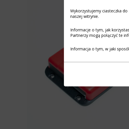
Wykorzystujemy ciasteczka do s
naszej witrynie.
Informacje o tym, jak korzyst
Partnerzy mogą połączyć te inf
Informacja o tym, w jaki sposó
Funkcjonalność
Ciasteczka
(always on)
to
małe
Ciasteczka
pliki
niezbędne
danych
do
przechowywane
funkcjonowania
na
witryny
urządzeniu
internetowej,
przez
umożliwiając
witryny
podstawowe
internetowe
funkcje,
w