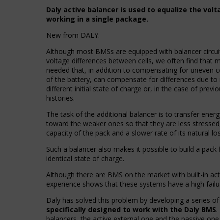
Kontroluje,
przeglądania,
Daly active balancer is used to equalize the volta
czy
ale
working in a single package.
dane
mogą
dotyczące
również
New from DALY.
korzystania
śledzić
z
zachowanie
Although most BMSs are equipped with balancer circu
witryny
online.
voltage differences between cells, we often find that m
internetowej
needed that, in addition to compensating for uneven ce
i
of the battery, can compensate for differences due to
Zgoda
zachowań
different initial state of charge or, in the case of previo
odnosi
użytkowników
histories.
się
mogą
do
być
The task of the additional balancer is to transfer ener
zgody,
przechowywane
toward the weaker ones so that they are less stressed, 
którą
w
capacity of the pack and a slower rate of its natural los
witryny
celach
muszą
Such a balancer also makes it possible to build a pack 
analitycznych
uzyskać
identical state of charge.
(np.
od
Google
Although there are BMS on the market with built-in act
użytkowników
Analytics).
experience shows that these systems have a high failur
przed
użyciem
Przechowywanie
Daly has solved this problem by developing a series o
ciasteczek
reklam
specifically designed to work with the Daly BMS
.
gromadzących
balancers, the active external one and the passive on