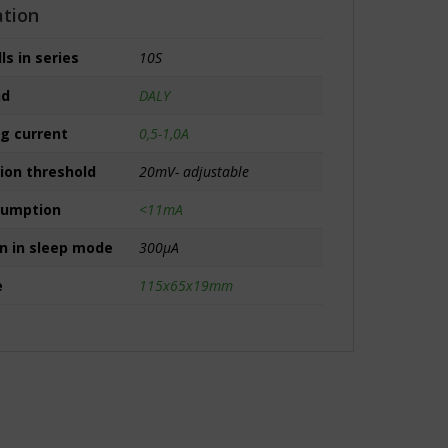
ation
s in series
10S
nd
DALY
ng current
0,5-1,0A
ion threshold
20mV- adjustable
sumption
<11mA
n in sleep mode
300µA
e
115x65x19mm