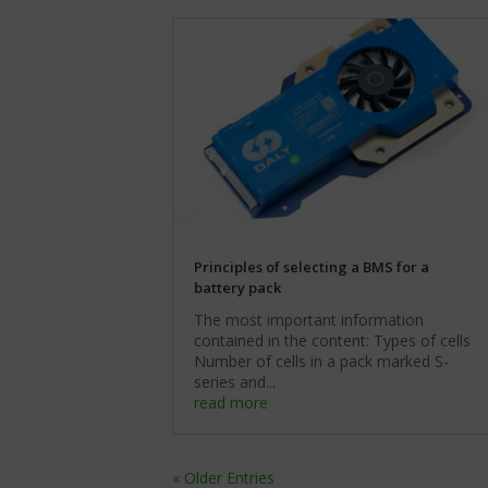
Aby
Kontroluje
uzyskać
przechowywanie
więcej
danych
szczegółów
specyficznych
na
dla
temat
użytkownika,
tego,
służących
jak
do
witryna
śledzenia
internetowa
reklam,
używa
profilowania
ciasteczek
i
i
Principles of selecting a BMS for a
pomiaru
jak
battery pack
skuteczności
zbiera
reklam.
The most important information
dane,
We
contained in the content: Types of cells
zapoznaj
improve
Number of cells in a pack marked S-
się
our
series and...
z
products
read more
polityką
and
prywatności
advertising
witryny.
by
Ten
using
« Older Entries