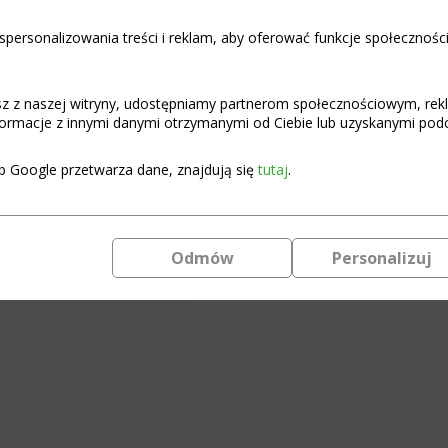
personalizowania treści i reklam, aby oferować funkcje społecznośc
€
46,72
Only 1 left in stock (can be bac
asz z naszej witryny, udostępniamy partnerom społecznościowym, re
Active
ormacje z innymi danymi otrzymanymi od Ciebie lub uzyskanymi podcz
Add to c
Balancer
Smart
b Google przetwarza dane, znajdują się
tutaj
.
LI-
Ion/LiFePO4
SMART Programmable Balan
10S
Programmable
Instructions for connecting 
with
Odmów
Personalizuj
Bluetooth
and
application
support
quantity