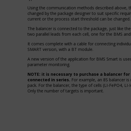
reklam
również
Using the communication methods described above, t
wycofać
Określa,
changed by the package designer to suit specific requi
zgodę
czy
current or the process start threshold can be changed.
w
można
dowolnym
wyświetlać
The balancer is connected to the package, just like the
momencie,
spersonalizowane
two parallel leads from each cell, one for the BMS and 
zazwyczaj
reklamy
za
It comes complete with a cable for connecting individua
na
pośrednictwem
SMART version, with a BT module.
podstawie
ustawień
zachowań
A new version of the application for BMS Smart is us
prywatności
i
parameter monitoring.
witryny,
preferencji
które
użytkownika,
NOTE: it is necessary to purchase a balancer for
umożliwiają
wykorzystując
connected in series.
For example, an 8S balancer is 
zarządzanie
w
pack. For the balancer, the type of cells (LI-FePO4, LI-
lub
tym
Only the number of targets is important.
usuwanie
celu
przechowywanych
zapisane
ciasteczek
dane.
w
dowolnym
Przechowywanie
momencie.
danych
użytkownika