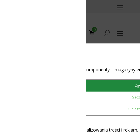
0
omponenty – magazyny energii – BMS – balansery – akumulatory
tors
/
JK BMS LCD's
/
Zgoda
Szczegóły
O ciasteczkach
lizowania treści i reklam, aby oferować funkcje społecznościowe i 