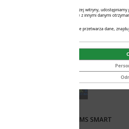
aszej witryny, udostępniamy partnerom społecznościowym, reklamowy
 z innymi danymi otrzymanymi od Ciebie lub uzyskanymi podczas korz
e przetwarza dane, znajdują się
tutaj
.
OK
Personalizuj
Odmów
 BMS SMART