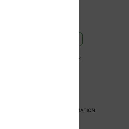
K
MATION