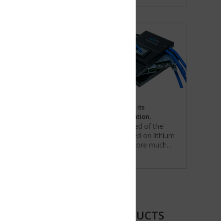
its
tion.
ed of the
d on lithium
tore much...
DUCTS