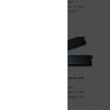
tion
es of cells
arked S-
 packs and
tion
es of cells
chargers for