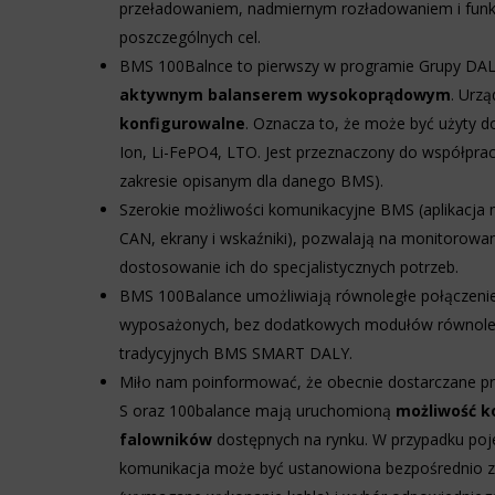
przeglądania,
przeładowaniem, nadmiernym rozładowaniem i funk
Kontroluje,
ale
poszczególnych cel.
czy
mogą
dane
BMS 100Balnce to pierwszy w programie Grupy DA
również
dotyczące
śledzić
aktywnym balanserem wysokoprądowym
. Urzą
korzystania
zachowanie
konfigurowalne
. Oznacza to, że może być użyty d
z
online.
witryny
Ion, Li-FePO4, LTO. Jest przeznaczony do współpracy
internetowej
zakresie opisanym dla danego BMS).
Zgoda
i
odnosi
zachowań
Szerokie możliwości komunikacyjne BMS (aplikacja 
się
użytkowników
CAN, ekrany i wskaźniki), pozwalają na monitorowa
do
mogą
dostosowanie ich do specjalistycznych potrzeb.
zgody,
być
którą
przechowywane
BMS 100Balance umożliwiają równoległe połączenie
witryny
w
wyposażonych, bez dodatkowych modułów równole
muszą
celach
tradycyjnych BMS SMART DALY.
uzyskać
analitycznych
od
(np.
Miło nam poinformować, że obecnie dostarczane prz
użytkowników
Google
S oraz 100balance mają uruchomioną
możliwość k
przed
Analytics).
użyciem
falowników
dostępnych na rynku. W przypadku p
Przechowywanie
ciasteczek
komunikacja może być ustanowiona bezpośrednio 
reklam
gromadzących