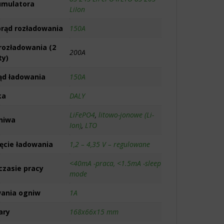
umulatora
LiIon
prąd rozładowania
150A
rozładowania (2
200A
ty)
ąd ładowania
150A
ka
DALY
LiFePO4
,
litowo-jonowe (Li-
niwa
Ion)
,
LTO
ęcie ładowania
1,2 – 4,35 V – regulowane
<40mA -praca, <1.5mA -sleep
czasie pracy
mode
wania ogniw
1A
ary
168x66x15 mm