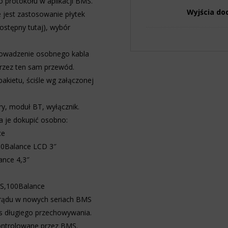
 protokołu w aplikacji BMS.
Wyjścia d
jest zastosowanie płytek
ostępny tutaj
), wybór
prowadzenie osobnego kabla
przez ten sam przewód.
kietu, ściśle wg załączonej
y, moduł BT, wyłącznik.
a je dokupić osobno:
ce
00Balance LCD 3″
ance 4,3″
S,100Balance
rądu w nowych seriach BMS
s długiego przechowywania.
ontrolowane przez BMS.