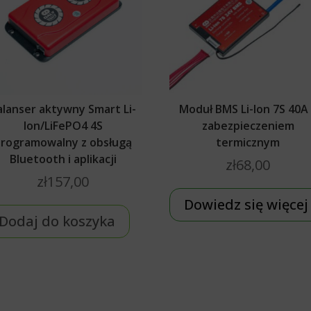
alanser aktywny Smart Li-
Moduł BMS Li-Ion 7S 40A
Ion/LiFePO4 4S
zabezpieczeniem
rogramowalny z obsługą
termicznym
Bluetooth i aplikacji
zł
68,00
zł
157,00
Dowiedz się więcej
Dodaj do koszyka