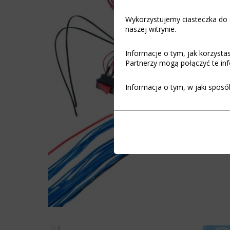
Wykorzystujemy ciasteczka do s
naszej witrynie.
Informacje o tym, jak korzyst
Partnerzy mogą połączyć te inf
Informacja o tym, w jaki sposó
Funkcjonalność
Ciasteczka
(zawsze
to
włączone)
małe
pliki
Ciasteczka
danych
niezbędne
przechowywane
do
na
funkcjonowania
urządzeniu
witryny
przez
internetowej,
witryny
umożliwiając
internetowe
podstawowe
w
funkcje,