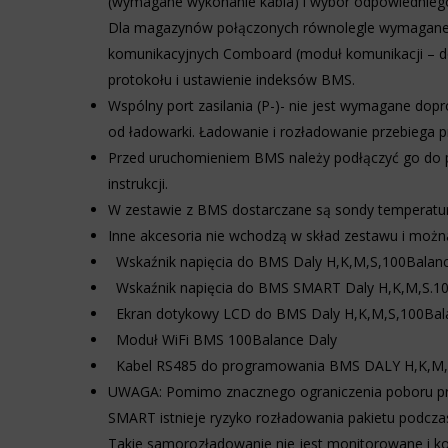
(wymagane wykonanie kabla) i wybór odpowiedniego
dane
Zarządza
osobowe.
Dla magazynów połączonych równolegle wymagane 
tym,
Przepisy
komunikacyjnych Comboard (
moduł komunikacji – d
czy
takie
dane
protokołu i ustawienie indeksów BMS.
jak
związane
GDPR
Wspólny port zasilania (P-)- nie jest wymagane do
z
wymagają,
od ładowarki. Ładowanie i rozładowanie przebiega 
reklamami
aby
(np.
witryny
Przed uruchomieniem BMS należy podłączyć go do pa
ciasteczka
prosiły
instrukcji.
do
o
targetowania
W zestawie z BMS dostarczane są sondy temperatur
wyraźną
i
zgodę,
Inne akcesoria nie wchodzą w skład zestawu i możn
śledzenia)
umożliwiając
Wskaźnik napięcia do BMS Daly H,K,M,S,100Balan
mogą
użytkownikom
być
Wskaźnik napięcia do BMS SMART Daly H,K,M,S.1
akceptowanie
przechowywane
lub
Ekran dotykowy LCD do BMS Daly H,K,M,S,100Bal
i
odrzucanie
Moduł WiFi BMS 100Balance Daly
przetwarzane
ciasteczek
na
Kabel RS485 do programowania BMS DALY H,K,M,
i
potrzeby
kontrolowanie
UWAGA: Pomimo znacznego ograniczenia poboru p
usług
swojej
reklamowych.
SMART istnieje ryzyko rozładowania pakietu podcza
prywatności.
Możesz
Takie samorozładowanie nie jest monitorowane i k