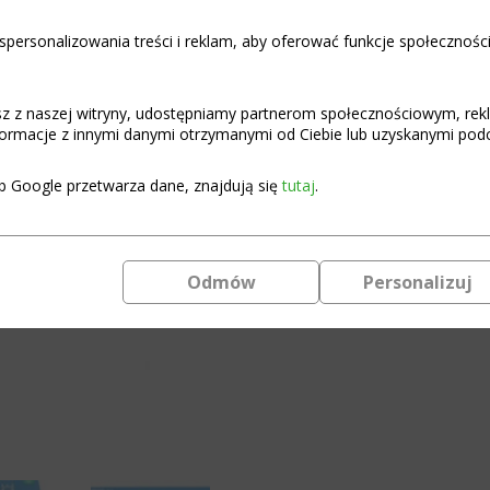
Pozostało tylko: 2 (może być za
ilość
personalizowania treści i reklam, aby oferować funkcje społecznośc
Dodaj do
Moduł
BMS
DALY
100Active
asz z naszej witryny, udostępniamy partnerom społecznościowym, re
Programowalny moduł BMS 
Balance
ormacje z innymi danymi otrzymanymi od Ciebie lub uzyskanymi podcz
Li-
Instrukcja podłączenia i uz
Ion-
b Google przetwarza dane, znajdują się
tutaj
.
LiFePO4
Zasady doboru BMS do paki
8S-
24S
150A
BAL
Odmów
Personalizuj
1A
Programowalny,
BT,WiFi