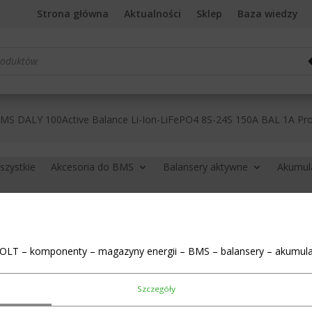
Strona główna
Aktualności
Sklep
Baza wiedzy
rka
MS DALY 100Active Balance Li-Ion-LiFePO4 8S-24S 150A BAL 1A Pr
szystkie
Akcesoria do BMS
Balansery aktywne
Akumul
Moduł BMS DALY 1
8S-24S 150A BAL 
OLT – komponenty – magazyny energii – BMS – balansery – akumula
zł
491,00
Szczegóły