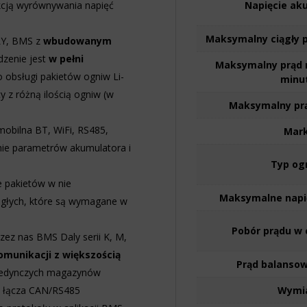
cją wyrównywania napięć
Napięcie ak
Maksymalny ciągły 
LY, BMS z
wbudowanym
dzenie jest
w pełni
Maksymalny prąd 
o obsługi pakietów ogniw Li-
minu
 z różną ilością ogniw (w
Maksymalny pr
mobilna BT, WiFi, RS485,
Mar
nie parametrów akumulatora i
Typ og
 pakietów w nie
Maksymalne napi
głych, które są wymagane w
Pobór prądu w 
ez nas BMS Daly serii K, M,
omunikacji z większością
Prąd balanso
ojedynczych magazynów
z łącza CAN/RS485
Wymi