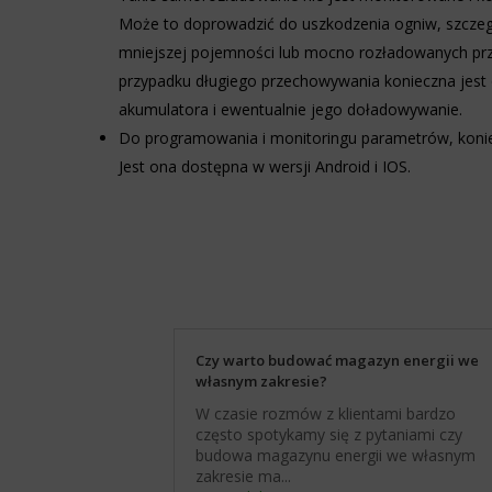
Personalizacja
również
Może to doprowadzić do uszkodzenia ogniw, szczeg
reklam
wycofać
mniejszej pojemności lub mocno rozładowanych p
zgodę
Określa,
w
przypadku długiego przechowywania konieczna jest 
czy
dowolnym
można
akumulatora i ewentualnie jego doładowywanie.
momencie,
wyświetlać
Do programowania i monitoringu parametrów, koniecz
zazwyczaj
spersonalizowane
za
reklamy
Jest ona dostępna w wersji Android i IOS.
pośrednictwem
na
ustawień
podstawie
prywatności
zachowań
witryny,
i
które
preferencji
umożliwiają
użytkownika,
zarządzanie
wykorzystując
lub
w
usuwanie
tym
Czy warto budować magazyn energii we
przechowywanych
celu
własnym zakresie?
ciasteczek
zapisane
w
W czasie rozmów z klientami bardzo
dane.
dowolnym
często spotykamy się z pytaniami czy
momencie.
Przechowywanie
budowa magazynu energii we własnym
danych
zakresie ma...