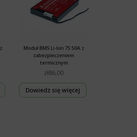
 z
Moduł BMS Li-Ion 7S 50A z
zabezpieczeniem
termicznym
zł
86,00
Dowiedz się więcej