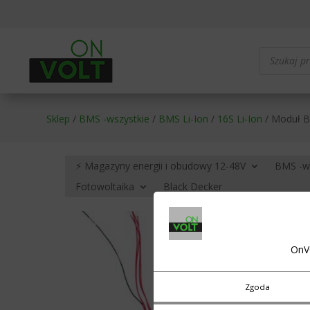
Wyszukiwa
produktów
Sklep
/
BMS -wszystkie
/
BMS Li-Ion
/
16S Li-Ion
/ Moduł B
⚡ Magazyny energii i obudowy 12-48V
BMS -w
Fotowoltaika
Black Decker
OnV
Zgoda