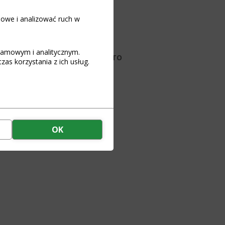
mówiony)
iowe i analizować ruch w
 koszyka
klamowym i analitycznym.
do pakietów Li-Ion, LiFEPO4, LTO
as korzystania z ich usług.
ytkowania BMS 100Balance
etu akumulatorowego
OK