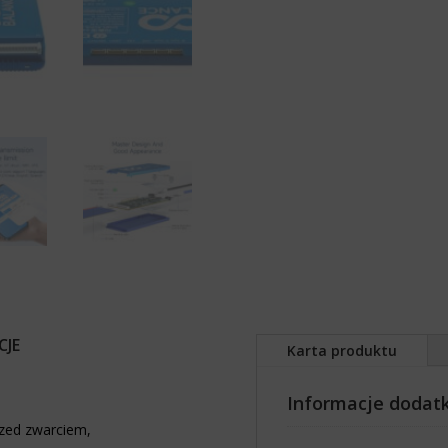
JE
Karta produktu
Informacje dodat
rzed zwarciem,