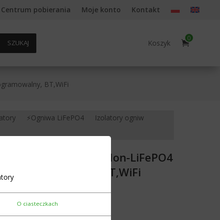
Centrum pobierania
Moje konto
Kontakt
0
Koszyk
SZUKAJ
ogramowalny, BT,WiFi
atory
⚡Ogniwa LiFePO4
Izolatory ogniw
00Active Balance Li-Ion-LiFePO4
1A Programowalny, BT,WiFi
tory
O ciasteczkach