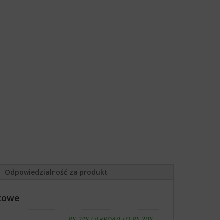
Odpowiedzialność za produkt
kowe
8S-24S LiFePO4/LTO 8S-20S