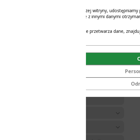
aszej witryny, udostępniamy partnerom społecznościowym, reklamowy
 z innymi danymi otrzymanymi od Ciebie lub uzyskanymi podczas korz
e przetwarza dane, znajdują się
tutaj
.
OK
Personalizuj
Odmów