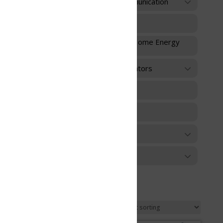
unication
 Home Energy
ators