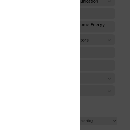
unication
 Home Energy
ators