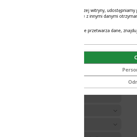
aszej witryny, udostępniamy partnerom społecznościowym, reklamowy
 z innymi danymi otrzymanymi od Ciebie lub uzyskanymi podczas korz
e przetwarza dane, znajdują się
tutaj
.
OK
Personalizuj
Odmów