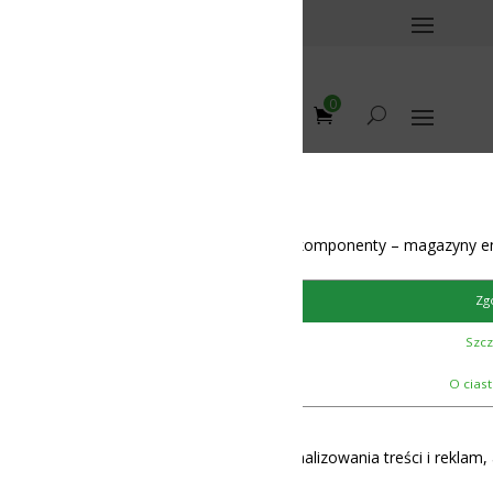
0
omponenty – magazyny energii – BMS – balansery – akumulatory
ommunication
/
Zgoda
Szczegóły
12-48V
O ciasteczkach
lizowania treści i reklam, aby oferować funkcje społecznościowe i 