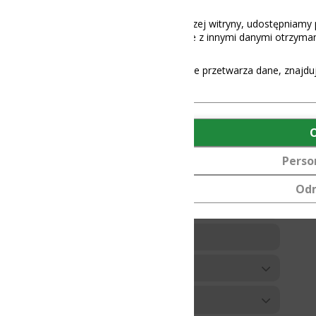
aszej witryny, udostępniamy partnerom społecznościowym, reklamowy
 z innymi danymi otrzymanymi od Ciebie lub uzyskanymi podczas korz
e przetwarza dane, znajdują się
tutaj
.
OK
Personalizuj
Odmów