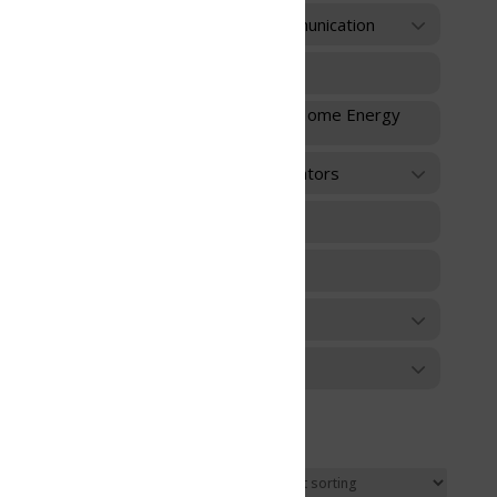
unication
 Home Energy
ators