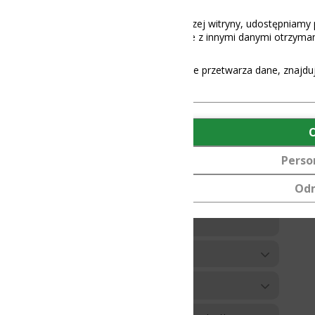
aszej witryny, udostępniamy partnerom społecznościowym, reklamowy
 z innymi danymi otrzymanymi od Ciebie lub uzyskanymi podczas korz
e przetwarza dane, znajdują się
tutaj
.
OK
Personalizuj
Odmów