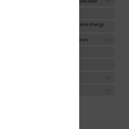
unication
 Home Energy
ators