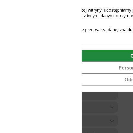
aszej witryny, udostępniamy partnerom społecznościowym, reklamowy
 z innymi danymi otrzymanymi od Ciebie lub uzyskanymi podczas korz
e przetwarza dane, znajdują się
tutaj
.
OK
Personalizuj
Odmów