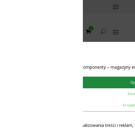
0
omponenty – magazyny energii – BMS – balansery – akumulatory
Zgoda
Szczegóły
12-48V
O ciasteczkach
lizowania treści i reklam, aby oferować funkcje społecznościowe i 