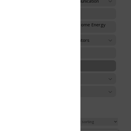
unication
 Home Energy
ators