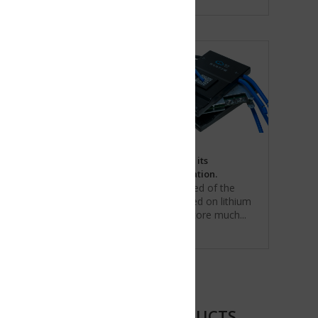
its
tion.
ed of the
d on lithium
tore much...
DUCTS