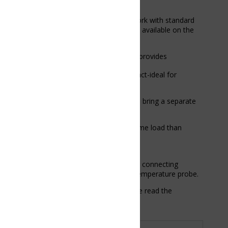
ork with standard
 available on the
provides
ct-ideal for
bring a separate
ame load than
r connecting
 temperature probe.
e read the