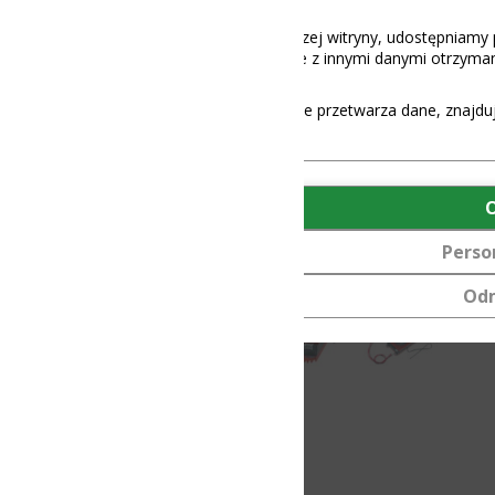
aszej witryny, udostępniamy partnerom społecznościowym, reklamowy
 z innymi danymi otrzymanymi od Ciebie lub uzyskanymi podczas korz
e przetwarza dane, znajdują się
tutaj
.
OK
Personalizuj
Odmów