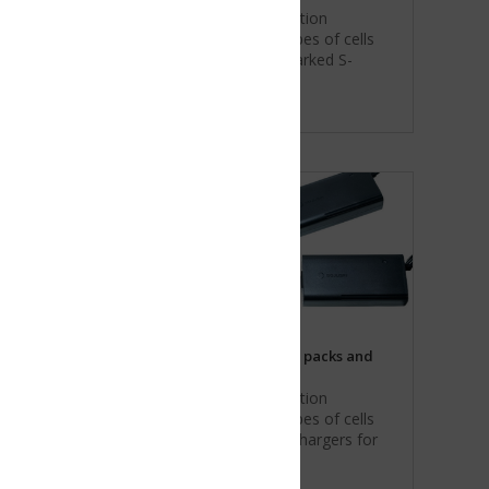
tion
es of cells
arked S-
 packs and
tion
es of cells
chargers for