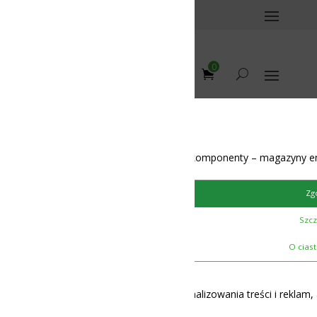
0
omponenty – magazyny energii – BMS – balansery – akumulatory
unication
/
Li-Ion 3S
protection
Zgoda
Szczegóły
O ciasteczkach
lizowania treści i reklam, aby oferować funkcje społecznościowe i 