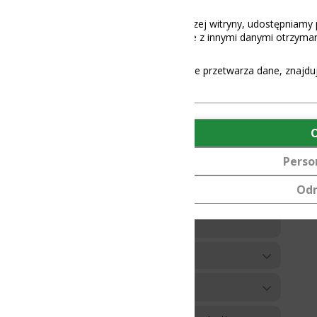
aszej witryny, udostępniamy partnerom społecznościowym, reklamowy
 z innymi danymi otrzymanymi od Ciebie lub uzyskanymi podczas korz
e przetwarza dane, znajdują się
tutaj
.
OK
Personalizuj
Odmów