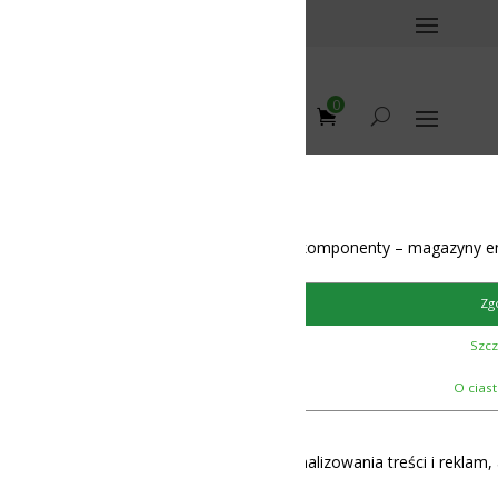
0
omponenty – magazyny energii – BMS – balansery – akumulatory
Zgoda
Szczegóły
12-48V
O ciasteczkach
lizowania treści i reklam, aby oferować funkcje społecznościowe i 