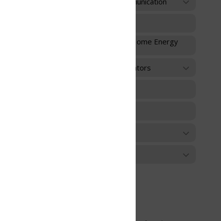
unication
 Home Energy
ators