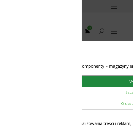
0
omponenty – magazyny energii – BMS – balansery – akumulatory
Zgoda
Szczegóły
12-48V
O ciasteczkach
lizowania treści i reklam, aby oferować funkcje społecznościowe i 