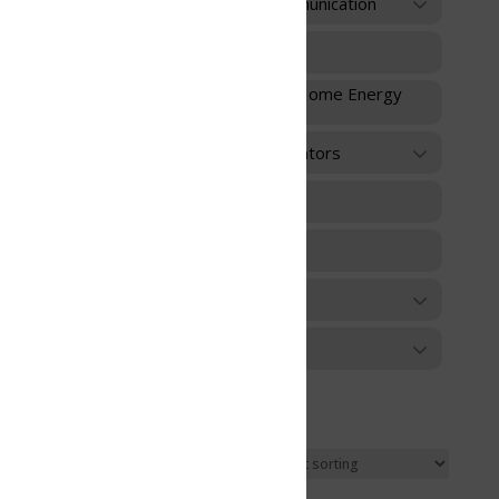
unication
 Home Energy
ators