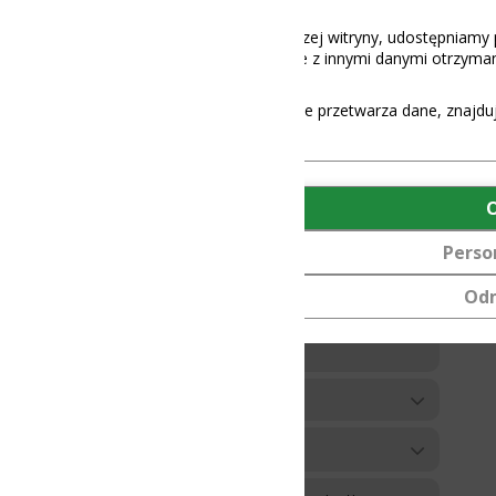
aszej witryny, udostępniamy partnerom społecznościowym, reklamowy
 z innymi danymi otrzymanymi od Ciebie lub uzyskanymi podczas korz
e przetwarza dane, znajdują się
tutaj
.
OK
Personalizuj
Odmów