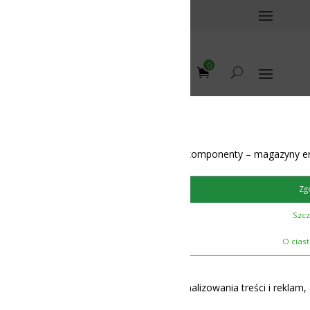
0
on 10S 42V 4A
omponenty – magazyny energii – BMS – balansery – akumulatory
Zgoda
Szczegóły
O ciasteczkach
lizowania treści i reklam, aby oferować funkcje społecznościowe i 