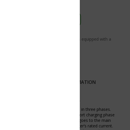
s equipped with a
MATION
.
 in three phases.
hort charging phase
 goes to the main
er’s rated current.