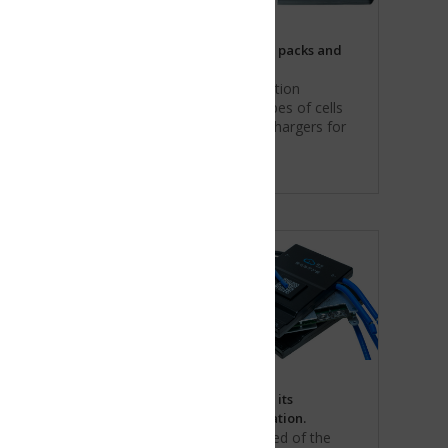
 packs and
tion
es of cells
chargers for
its
tion.
ed of the