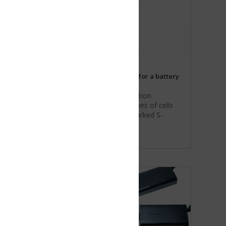
for a battery
tion
es of cells
arked S-