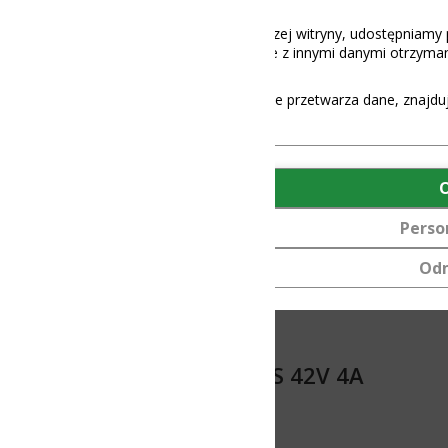
aszej witryny, udostępniamy partnerom społecznościowym, reklamowy
 z innymi danymi otrzymanymi od Ciebie lub uzyskanymi podczas korz
e przetwarza dane, znajdują się
tutaj
.
OK
Personalizuj
Odmów
0S 42V 4A