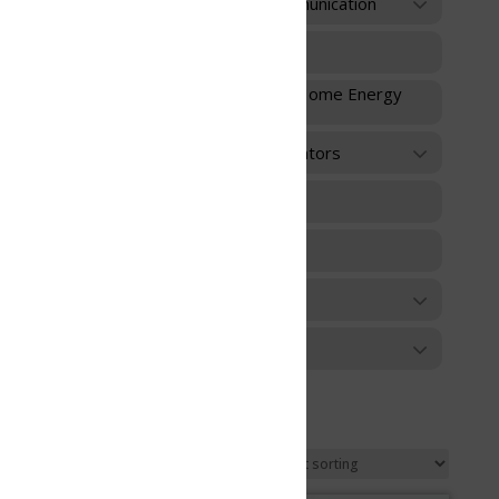
unication
 Home Energy
ators