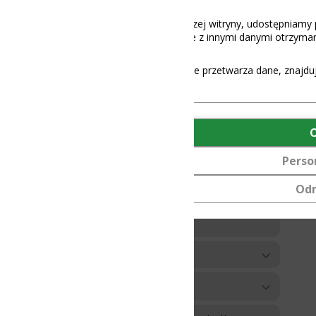
aszej witryny, udostępniamy partnerom społecznościowym, reklamowy
 z innymi danymi otrzymanymi od Ciebie lub uzyskanymi podczas korz
e przetwarza dane, znajdują się
tutaj
.
OK
Personalizuj
Odmów