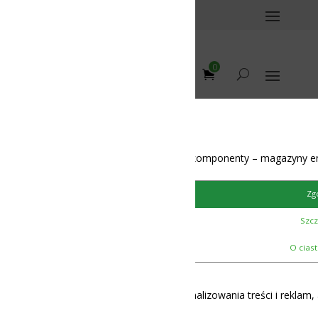
0
omponenty – magazyny energii – BMS – balansery – akumulatory
Zgoda
Szczegóły
12-48V
O ciasteczkach
lizowania treści i reklam, aby oferować funkcje społecznościowe i 