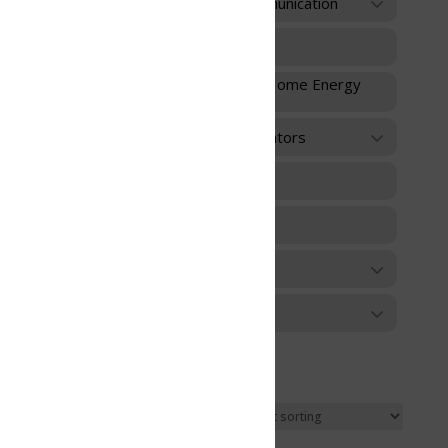
unication
 Home Energy
ators