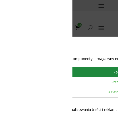
0
omponenty – magazyny energii – BMS – balansery – akumulatory
Zgoda
Szczegóły
12-48V
O ciasteczkach
lizowania treści i reklam, aby oferować funkcje społecznościowe i 