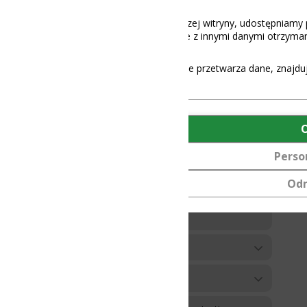
aszej witryny, udostępniamy partnerom społecznościowym, reklamowy
 z innymi danymi otrzymanymi od Ciebie lub uzyskanymi podczas korz
e przetwarza dane, znajdują się
tutaj
.
OK
Personalizuj
Odmów