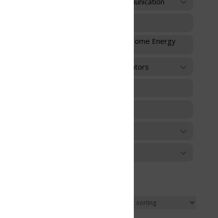
unication
 Home Energy
ators