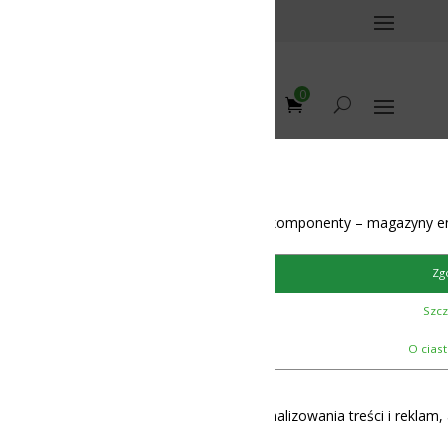
0
omponenty – magazyny energii – BMS – balansery – akumulatory
Zgoda
Szczegóły
12-48V
O ciasteczkach
lizowania treści i reklam, aby oferować funkcje społecznościowe i 