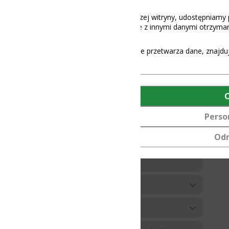
aszej witryny, udostępniamy partnerom społecznościowym, reklamowy
 z innymi danymi otrzymanymi od Ciebie lub uzyskanymi podczas korz
e przetwarza dane, znajdują się
tutaj
.
OK
Personalizuj
Odmów