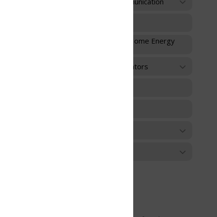
unication
 Home Energy
ators