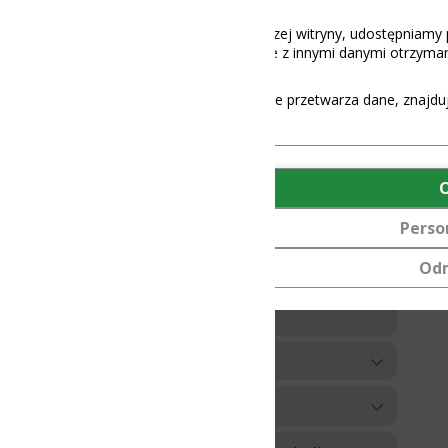
aszej witryny, udostępniamy partnerom społecznościowym, reklamowy
 z innymi danymi otrzymanymi od Ciebie lub uzyskanymi podczas korz
e przetwarza dane, znajdują się
tutaj
.
OK
Personalizuj
Odmów