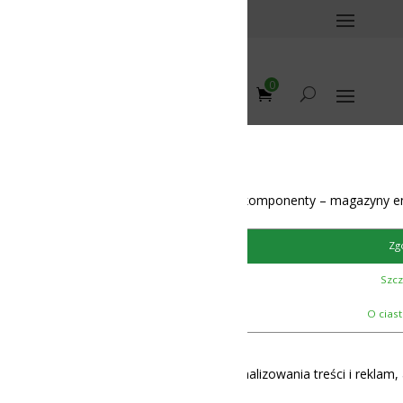
0
omponenty – magazyny energii – BMS – balansery – akumulatory
Zgoda
Szczegóły
12-48V
O ciasteczkach
lizowania treści i reklam, aby oferować funkcje społecznościowe i 