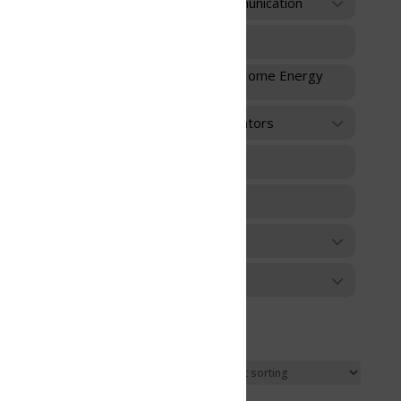
unication
 Home Energy
ators