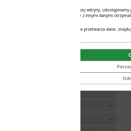
aszej witryny, udostępniamy partnerom społecznościowym, reklamowy
 z innymi danymi otrzymanymi od Ciebie lub uzyskanymi podczas korz
e przetwarza dane, znajdują się
tutaj
.
OK
Personalizuj
Odmów