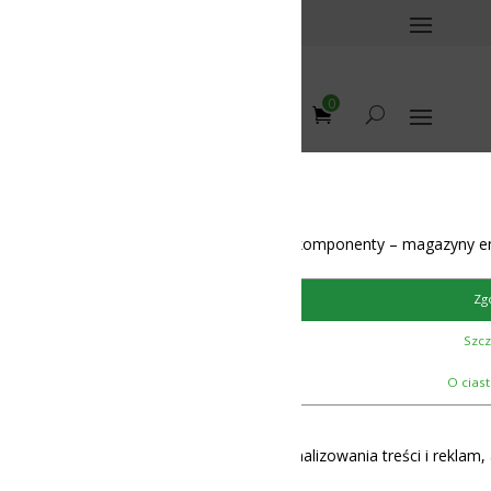
0
omponenty – magazyny energii – BMS – balansery – akumulatory
Zgoda
Szczegóły
12-48V
O ciasteczkach
lizowania treści i reklam, aby oferować funkcje społecznościowe i 