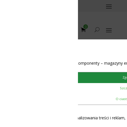
0
omponenty – magazyny energii – BMS – balansery – akumulatory
Zgoda
Szczegóły
12-48V
O ciasteczkach
lizowania treści i reklam, aby oferować funkcje społecznościowe i 