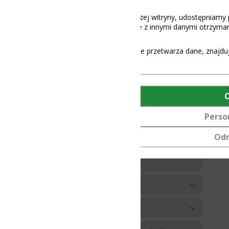
aszej witryny, udostępniamy partnerom społecznościowym, reklamowy
 z innymi danymi otrzymanymi od Ciebie lub uzyskanymi podczas korz
e przetwarza dane, znajdują się
tutaj
.
OK
Personalizuj
Odmów