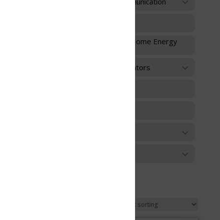
unication
 Home Energy
ators