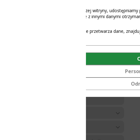
aszej witryny, udostępniamy partnerom społecznościowym, reklamowy
 z innymi danymi otrzymanymi od Ciebie lub uzyskanymi podczas korz
e przetwarza dane, znajdują się
tutaj
.
OK
Personalizuj
Odmów