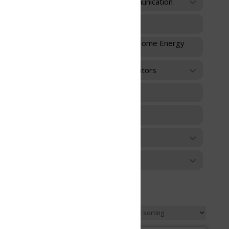
unication
 Home Energy
ators