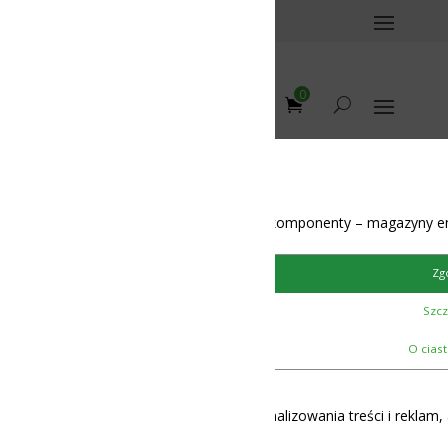
0
omponenty – magazyny energii – BMS – balansery – akumulatory
Zgoda
Szczegóły
12-48V
O ciasteczkach
lizowania treści i reklam, aby oferować funkcje społecznościowe i 