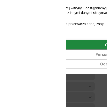
aszej witryny, udostępniamy partnerom społecznościowym, reklamowy
 z innymi danymi otrzymanymi od Ciebie lub uzyskanymi podczas korz
e przetwarza dane, znajdują się
tutaj
.
OK
Personalizuj
Odmów