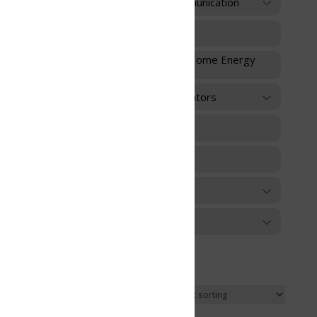
unication
 Home Energy
ators