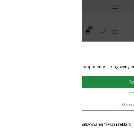
0
omponenty – magazyny energii – BMS – balansery – akumulatory
Zgoda
Szczegóły
12-48V
O ciasteczkach
lizowania treści i reklam, aby oferować funkcje społecznościowe i 