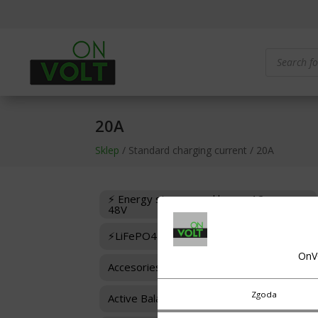
Products
search
20A
Sklep
/ Standard charging current / 20A
⚡ Energy storage and boxes 12-
48V
⚡LiFePO4 Cells
OnV
Accesories for BMS
Zgoda
Active Balancers