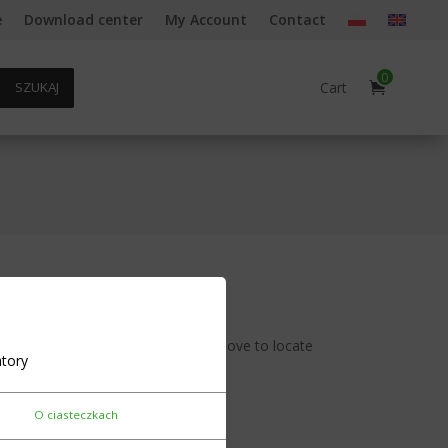
e
Download center
My Account
Contact
0
Cart
SZUKAJ
ur search, or use the navigation above to locate
tory
O ciasteczkach