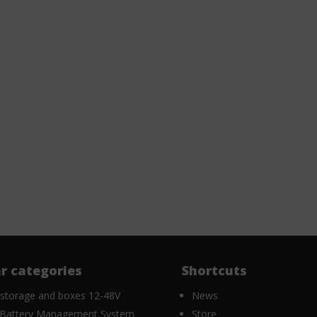
r categories
Shortcuts
 storage and boxes 12-48V
News
Battery Management System
Store