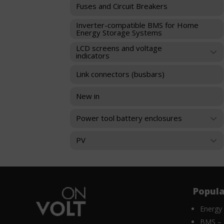
takie
Fuses and Circuit Breakers
celu
jak
zapamiętania
nawigacja
Inverter-compatible BMS for Home
preferencji,
po
Energy Storage Systems
danych
stronach
logowania
LCD screens and voltage
i
indicators
lub
dostęp
działań.
do
Link connectors (busbars)
Istnieją
bezpiecznych
różne
obszarów
typy,
witryny.
New in
w
Witryna
tym
internetowa
Power tool battery enclosures
ciasteczka
nie
sesyjne
może
PV
(tymczasowe)
działać
i
prawidłowo
trwałe
bez
(długoterminowe).
tych
Pomagają
ciasteczek.
one
Popula
Przechowywanie
spersonalizować
statystyk
wrażenia
Energy
z
BMS – 