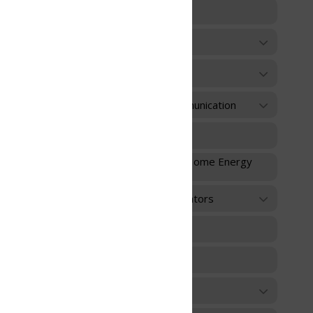
unication
 Home Energy
ators