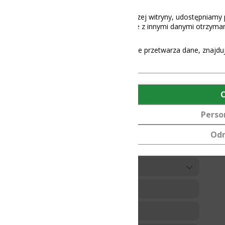
12-48V
aszej witryny, udostępniamy partnerom społecznościowym, reklamowy
 z innymi danymi otrzymanymi od Ciebie lub uzyskanymi podczas korz
e przetwarza dane, znajdują się
tutaj
.
OK
Personalizuj
Odmów