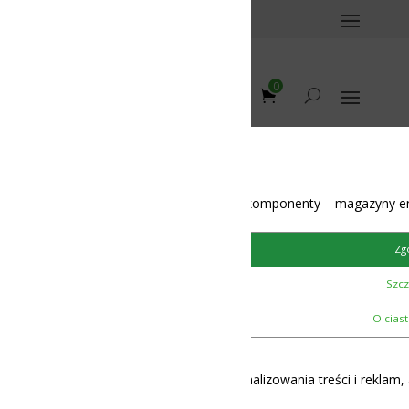
0
412;BAT412
omponenty – magazyny energii – BMS – balansery – akumulatory
AT414;BAT4
I 10.8V-
Zgoda
Szczegóły
O ciasteczkach
;BAT413;BAT413A;
I 10.8V-LI;GSR
lizowania treści i reklam, aby oferować funkcje społecznościowe i 