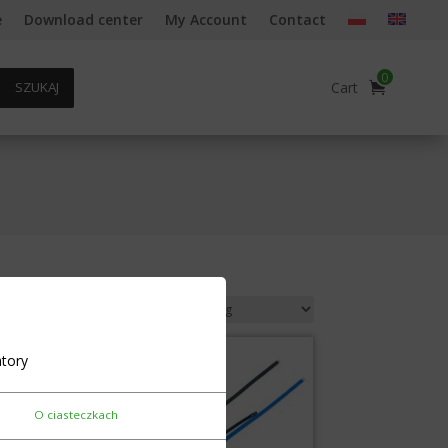
e
Download center
My Account
Contact
0
Cart
SZUKAJ
tory
O ciasteczkach