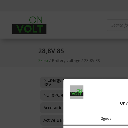
Products
search
28,8V 8S
Sklep
/ Battery voltage / 28,8V 8S
⚡ Energy storage and boxes 12-
48V
⚡LiFePO4 Cells
OnV
Accesories for BMS
Zgoda
Active Balancers