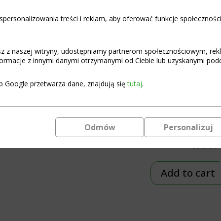
personalizowania treści i reklam, aby oferować funkcje społecznośc
asz z naszej witryny, udostępniamy partnerom społecznościowym, re
ormacje z innymi danymi otrzymanymi od Ciebie lub uzyskanymi podcz
BMS module LiIon 8S
BMS Smart L
15A T G-Series Standard
Module 8S 
b Google przetwarza dane, znajdują się
tutaj
.
CAN/RS4
€
10,10
Programmabl
Bluetooth an
Add to cart
Odmów
Personalizuj
support
€
68,69
Add to cart