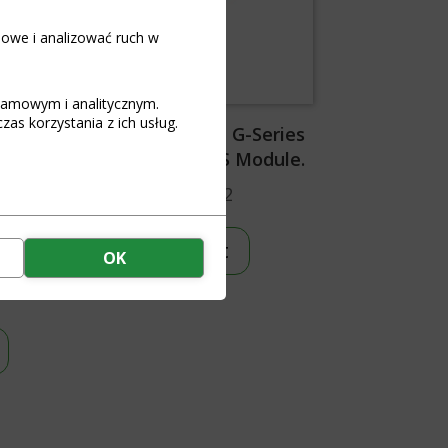
iowe i analizować ruch w
klamowym i analitycznym.
as korzystania z ich usług.
i-Ion
LiIon 8S 20A T G-Series
100A
Standard BMS Module.
85
€
11,62
e with
d App
Add to cart
OK