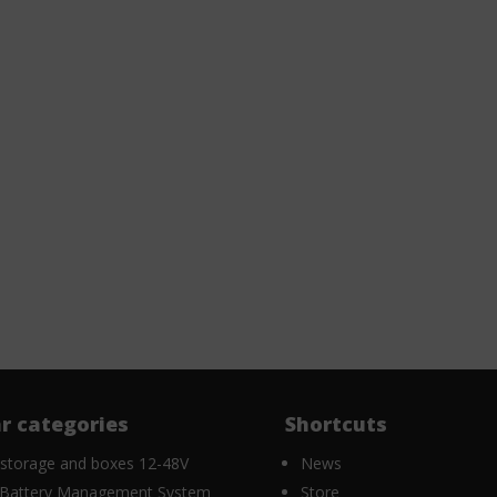
r categories
Shortcuts
 storage and boxes 12-48V
News
Battery Management System
Store