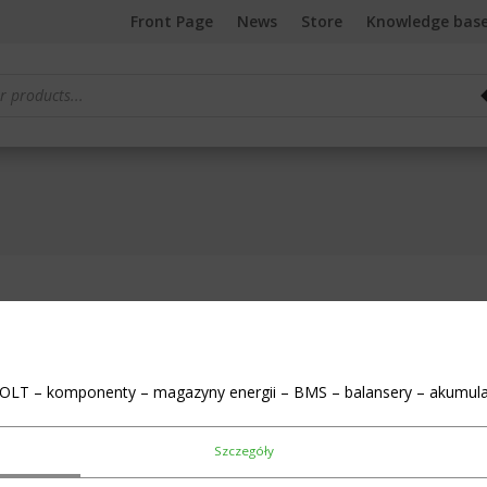
Front Page
News
Store
Knowledge bas
Showing all 3 results
OLT – komponenty – magazyny energii – BMS – balansery – akumula
Szczegóły