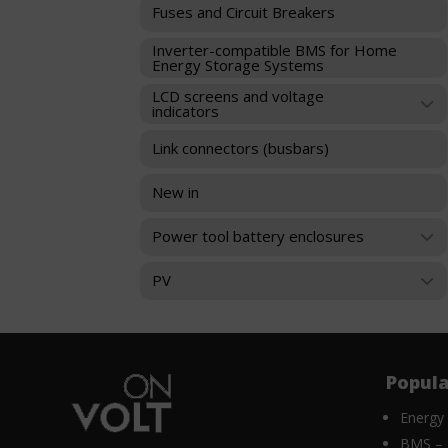
takie
Fuses and Circuit Breakers
celu
jak
zapamiętania
nawigacja
Inverter-compatible BMS for Home
preferencji,
po
Energy Storage Systems
danych
stronach
logowania
LCD screens and voltage
i
indicators
lub
dostęp
działań.
do
Link connectors (busbars)
Istnieją
bezpiecznych
różne
obszarów
typy,
witryny.
New in
w
Witryna
tym
internetowa
Power tool battery enclosures
ciasteczka
nie
sesyjne
może
PV
(tymczasowe)
działać
i
prawidłowo
trwałe
bez
(długoterminowe).
tych
Pomagają
ciasteczek.
one
Popula
Przechowywanie
spersonalizować
statystyk
wrażenia
Energy
z
BMS – 