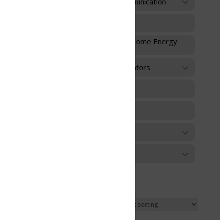
unication
 Home Energy
ators