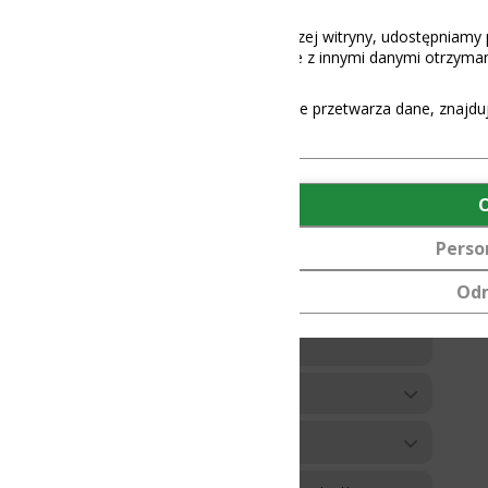
aszej witryny, udostępniamy partnerom społecznościowym, reklamowy
 z innymi danymi otrzymanymi od Ciebie lub uzyskanymi podczas korz
e przetwarza dane, znajdują się
tutaj
.
OK
Personalizuj
Odmów