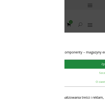
0
omponenty – magazyny energii – BMS – balansery – akumulatory
Zgoda
Szczegóły
12-48V
O ciasteczkach
lizowania treści i reklam, aby oferować funkcje społecznościowe i 