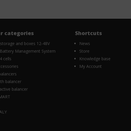
r categories
Shortcuts
 storage and boxes 12-48V
News
Battery Management System
Store
 cells
Knowledge base
cessories
My Account
balancers
th balancer
ctive balancer
MART
K
ALY