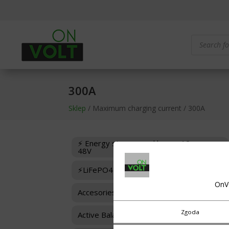
Products
search
300A
Sklep
/ Maximum charging current / 300A
⚡ Energy storage and boxes 12-
48V
⚡LiFePO4 Cells
OnV
Accesories for BMS
Zgoda
Active Balancers