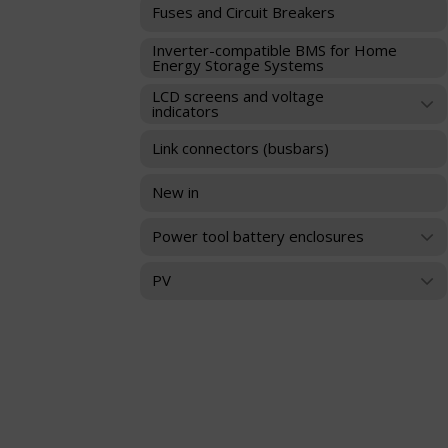
takie
Fuses and Circuit Breakers
celu
jak
zapamiętania
nawigacja
Inverter-compatible BMS for Home
preferencji,
po
Energy Storage Systems
danych
stronach
logowania
LCD screens and voltage
i
indicators
lub
dostęp
działań.
do
Link connectors (busbars)
Istnieją
bezpiecznych
różne
obszarów
typy,
witryny.
New in
w
Witryna
tym
internetowa
Power tool battery enclosures
ciasteczka
nie
sesyjne
może
PV
(tymczasowe)
działać
i
prawidłowo
trwałe
bez
(długoterminowe).
tych
Pomagają
ciasteczek.
one
Przechowywanie
spersonalizować
statystyk
wrażenia
z