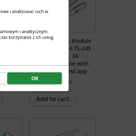
iowe i analizować ruch w
klamowym i analitycznym.
as korzystania z ich usług.
Module
BMS JK Smart Module
4 3S-8S
Li-Ion-LiFePO4 7S-24S
2A
300A BAL 2A
e with
Programmable with
d app
Bluetooth and app
OK
€
131,06
Add to cart