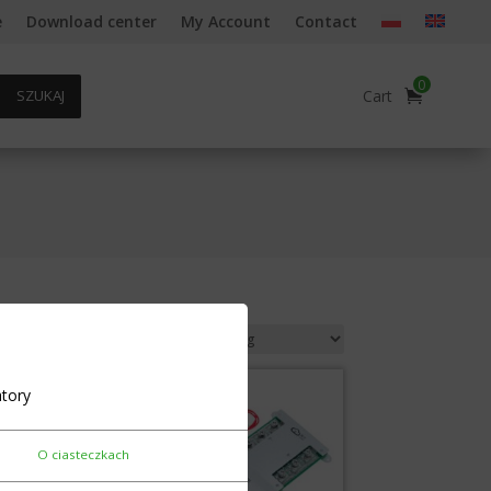
e
Download center
My Account
Contact
0
Cart
SZUKAJ
tory
O ciasteczkach