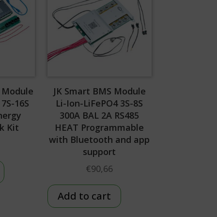
S Module
JK Smart BMS Module
 7S-16S
Li-Ion-LiFePO4 3S-8S
nergy
300A BAL 2A RS485
k Kit
HEAT Programmable
with Bluetooth and app
support
€
90,66
Add to cart