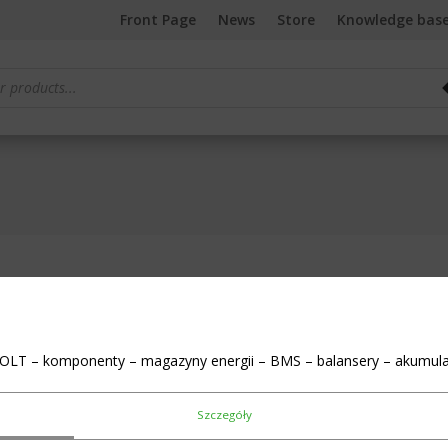
Front Page
News
Store
Knowledge bas
Showing all 6 results
OLT – komponenty – magazyny energii – BMS – balansery – akumula
Szczegóły