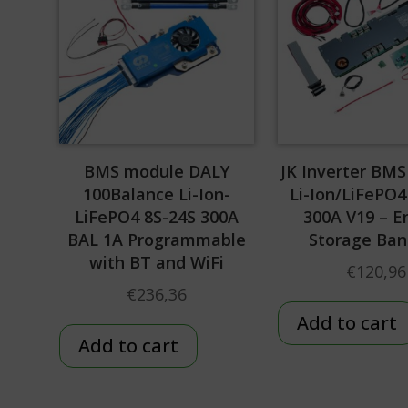
BMS module DALY
JK Inverter BM
100Balance Li-Ion-
Li-Ion/LiFePO4
LiFePO4 8S-24S 300A
300A V19 – E
BAL 1A Programmable
Storage Ban
with BT and WiFi
€
120,96
€
236,36
Add to cart
Add to cart