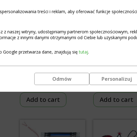
personalizowania treści i reklam, aby oferować funkcje społecznośc
asz z naszej witryny, udostępniamy partnerom społecznościowym, re
ormacje z innymi danymi otrzymanymi od Ciebie lub uzyskanymi podcz
BMS DALY 100Balance
BMS JK Smart 
Li-Ion-LiFePO4 8S-17S
Li-Ion-LiFePO
b Google przetwarza dane, znajdują się
tutaj
.
300A BAL 1A
300A BAL 
Programmable with BT
Programmabl
and Wifi support
Bluetooth an
Odmów
Personalizuj
€
232,58
€
83,08
Add to cart
Add to cart