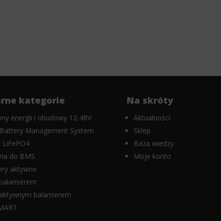
rne kategorie
Na skróty
ny energii i obudowy 12-48V
Aktualności
Battery Management System
Sklep
 LiFePO4
Baza wiedzy
ria do BMS
Moje konto
ery aktywne
balanserem
aktywnym balanserem
MART
K