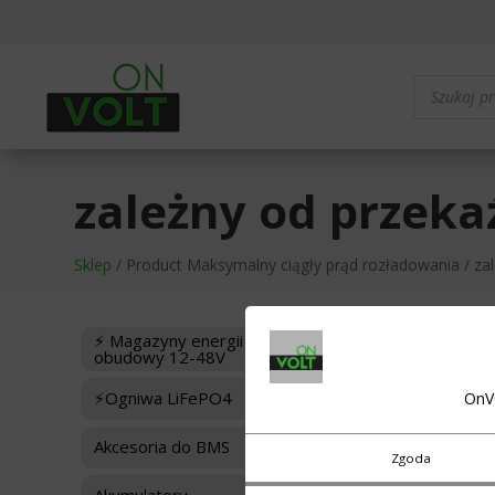
Wyszukiwa
produktów
zależny od przeka
Sklep
/ Product Maksymalny ciągły prąd rozładowania / za
⚡ Magazyny energii i
obudowy 12-48V
Wyświetl
⚡Ogniwa LiFePO4
OnV
Akcesoria do BMS
Zgoda