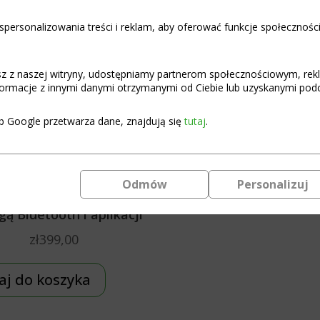
personalizowania treści i reklam, aby oferować funkcje społecznośc
asz z naszej witryny, udostępniamy partnerom społecznościowym, re
ormacje z innymi danymi otrzymanymi od Ciebie lub uzyskanymi podcz
b Google przetwarza dane, znajdują się
tutaj
.
ł BMS JK Smart Li-Ion-
O4 7S-25S 500A BAL 2A
Odmów
Personalizuj
485 Programowalny z
gą Bluetooth i aplikacji
zł
399,00
aj do koszyka