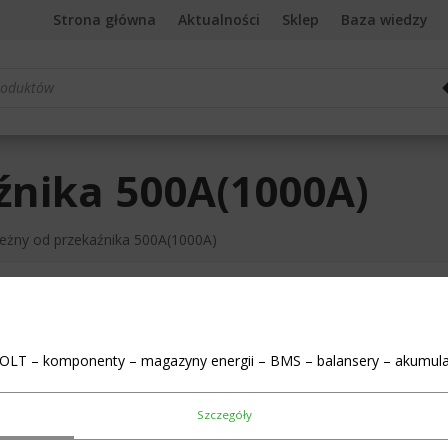
Strona główna
Aktualności
Sklep
Baza wiedzy
rka
źnika 500A(1000A)
leżny od przekaźnika 500A(1000A)
anie jednego wyniku
OLT – komponenty – magazyny energii – BMS – balansery – akumula
Szczegóły