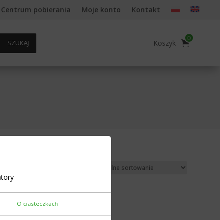
Centrum pobierania
Moje konto
Kontakt
0
Koszyk
SZUKAJ
tory
O ciasteczkach