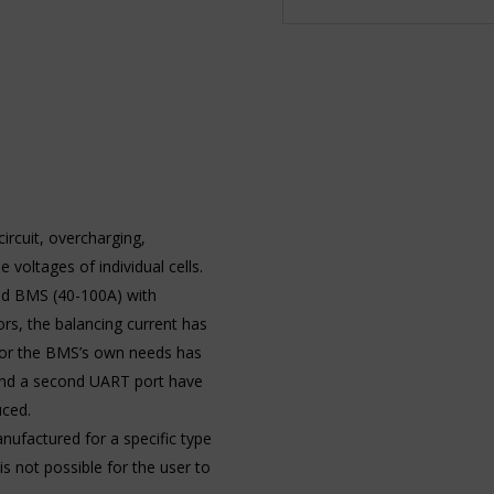
circuit, overcharging,
 voltages of individual cells.
ed BMS (40-100A) with
s, the balancing current has
or the BMS’s own needs has
, and a second UART port have
uced.
ufactured for a specific type
is not possible for the user to