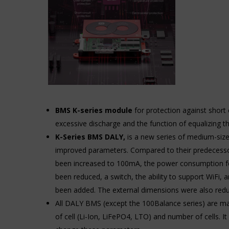
Zarządza
dane
tym,
osobowe.
czy
Przepisy
dane
takie
związane
jak
z
GDPR
reklamami
wymagają,
(np.
aby
ciasteczka
witryny
do
prosiły
targetowania
o
i
wyraźną
BMS K-series module
for protection against short 
śledzenia)
zgodę,
excessive discharge and the function of equalizing the
mogą
umożliwiając
być
K-Series BMS DALY,
is a new series of medium-siz
użytkownikom
przechowywane
akceptowanie
improved parameters. Compared to their predecessor
i
lub
been increased to 100mA, the power consumption f
przetwarzane
odrzucanie
na
been reduced, a switch, the ability to support WiFi
ciasteczek
potrzeby
i
been added. The external dimensions were also red
usług
kontrolowanie
All DALY BMS (except the 100Balance series) are man
reklamowych.
swojej
prywatności.
of cell (Li-Ion, LiFePO4, LTO) and number of cells. It 
Personalizacja
Możesz