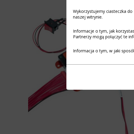
Wykorzystujemy ciasteczka do s
naszej witrynie.
Informacje o tym, jak korzyst
Partnerzy mogą połączyć te inf
Informacja o tym, w jaki sposó
Funkcjonalność
Ciasteczka
(always on)
to
małe
Ciasteczka
pliki
niezbędne
danych
do
przechowywane
funkcjonowania
na
witryny
urządzeniu
internetowej,
przez
umożliwiając
witryny
podstawowe
internetowe
funkcje,
w