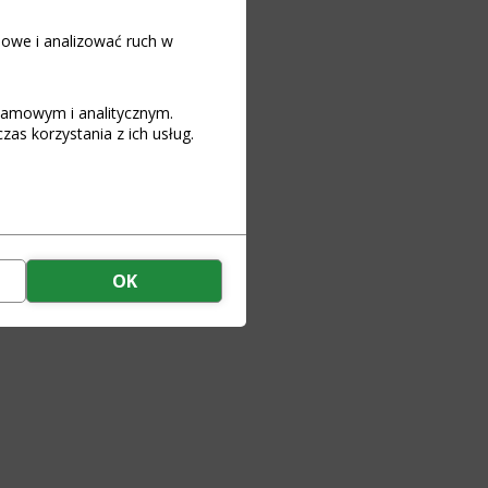
iowe i analizować ruch w
art
klamowym i analitycznym.
as korzystania z ich usług.
 for LiFePO4 packages
ction and use manual
for a battery pack
OK