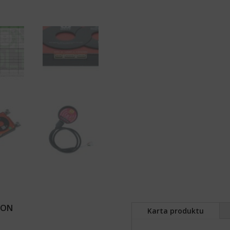
ION
Karta produktu