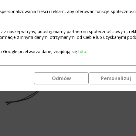
€
67,17
personalizowania treści i reklam, aby oferować funkcje społecznośc
In stock (can be backordered)
BMS
Add to c
asz z naszej witryny, udostępniamy partnerom społecznościowym, re
Smart
ormacje z innymi danymi otrzymanymi od Ciebie lub uzyskanymi podcz
LiFePO4
Module
16S
b Google przetwarza dane, znajdują się
tutaj
.
Programmable BMS module
60A
K-
BMS SMART H, K, M, S conne
Series
Programmable
Principles of selecting a BMS 
Odmów
Personalizuj
with
Bluetooth
and
WiFi
quantity