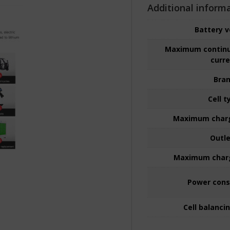
Additional inform
Battery 
Maximum continu
curr
Bra
Cell t
Maximum charg
Outl
Maximum charg
Power con
Cell balanci