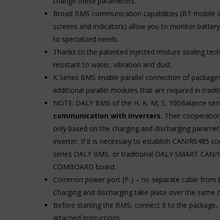
change these parameters.
reklam
również
Broad BMS communication capabilities (BT mobile ap
wycofać
Określa,
zgodę
screens and indicators) allow you to monitor batte
czy
w
można
to specialized needs.
dowolnym
wyświetlać
Thanks to the patented injected mixture sealing te
momencie,
spersonalizowane
zazwyczaj
resistant to water, vibration and dust.
reklamy
za
na
K Series BMS enable parallel connection of package
pośrednictwem
podstawie
additional parallel modules that are required in tr
ustawień
zachowań
prywatności
NOTE: DALY BMS of the H, K, M, S, 100Balance ser
i
witryny,
preferencji
communication with inverters.
Their cooperation 
które
użytkownika,
umożliwiają
only based on the charging and discharging paramet
wykorzystując
zarządzanie
w
inverter. If it is necessary to establish CAN/RS485 
lub
tym
series DALY BMS, or traditional DALY SMART CAN/R
usuwanie
celu
przechowywanych
COMBOARD board.
zapisane
ciasteczek
dane.
Common power port (P-) – no separate cable from th
w
Charging and discharging take place over the same c
dowolnym
Przechowywanie
momencie.
danych
Before starting the BMS, connect it to the package, s
użytkownika
attached instructions.