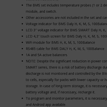
Aby
Kontroluje
The BMS set includes temperature probes (1 or 2 d
uzyskać
przechowywanie
module, and switch.
więcej
danych
szczegółów
Other accessories are not included in the set and ca
specyficznych
na
dla
Voltage indicator for BMS Daly H, K, M, S, 100Balan
temat
użytkownika,
tego,
LCD 3″ voltage indicator for BMS SMART Daly H, K,
służących
jak
do
LCD 4,3″ touch screen for BMS Daly H, K, M, S, 10
witryna
śledzenia
WiFi module for BMS H, K, M, S, 100Balance
internetowa
reklam,
używa
RS485 cable for BMS DALY H, K, M, S, 100Balance
profilowania
ciasteczek
i
1A and 5A active balancers
i
pomiaru
NOTE: Despite the significant reduction in power 
jak
skuteczności
zbiera
SMART series, there is a risk of battery discharge dur
reklam.
dane,
We
discharge is not monitored and controlled by the B
zapoznaj
improve
to cells, especially for packs with lower capacity or 
się
our
z
storage. In case of long-term storage, it is necessary
products
polityką
and
battery voltage and, if necessary, recharge it.
prywatności
advertising
witryny.
To program and monitor parameters, it is necessary
by
Ten
using
and Android app available.