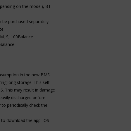
epending on the model), BT
n be purchased separately:
ce
 M, S, 100Balance
0Balance
consumption in the new BMS
ing long storage. This self-
MS. This may result in damage
heavily discharged before
 to periodically check the
 to download the app. iOS