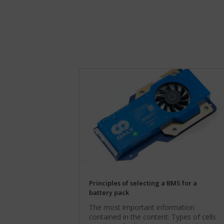
dokument
Microsoft
opisuje
Clarity
rodzaje
to
używanych
see
plików
how
cookie,
you
zbierane
use
dane
our
oraz
website.
sposób
By
przechowywania
using
lub
our
udostępniania
site,
Twoich
you
informacji.
agree
Wyjaśnia
that
również,
we
jak
and
możesz
Microsoft
zarządzać
Principles of selecting a BMS for a
can
swoimi
battery pack
collect
preferencjami.
and
The most important information
use
contained in the content: Types of cells
this