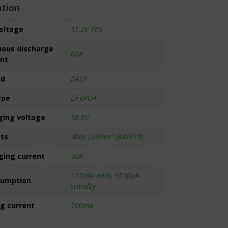
ation
voltage
51,2V 16S
ous discharge
60A
ent
nd
DALY
ype
LiFePO4
ing voltage
58,8V
ets
Wire 2x6mm² (AWG10)
ing current
30A
<15mA work, <550µA
sumption
standby
ng current
100mA