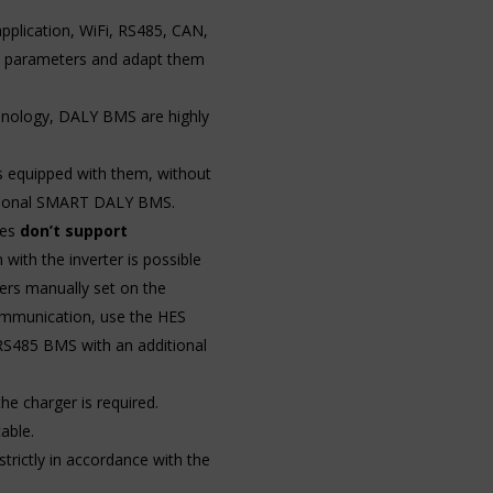
plication, WiFi, RS485, CAN,
ry parameters and adapt them
chnology, DALY BMS are highly
s equipped with them, without
aditional SMART DALY BMS.
ies
don’t support
with the inverter is possible
ers manually set on the
communication, use the HES
S485 BMS with an additional
e charger is required.
able.
trictly in accordance with the