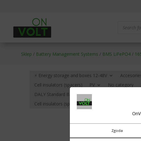
Products
search
Sklep
/
Battery Management Systems
/
BMS LiFePO4
/
16
⚡ Energy storage and boxes 12-48V
Accesorie
Cell insulators (spacers)
PV
No category
DALY Standard BMS – no communication
BMS HE
Cell insulators (spacers)
Cables, terminals (eyelets
OnV
Zgoda