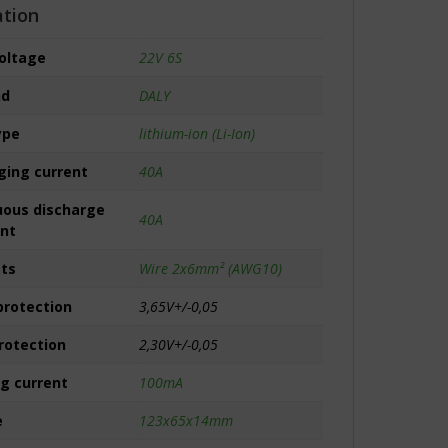
ation
voltage
22V 6S
nd
DALY
ype
lithium-ion (Li-Ion)
ing current
40A
ous discharge
40A
ent
ets
Wire 2x6mm² (AWG10)
protection
3,65V+/-0,05
rotection
2,30V+/-0,05
ng current
100mA
e
123x65x14mm