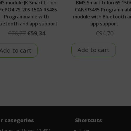
S module JK Smart Li-Ion-
BMS Smart Li-Ion 6S 150
iFePO4 7S-20S 150A RS485
CAN/RS485 Programmab
Programmable with
module with Bluetooth a
luetooth and app support
app support
Original
Current
€
76,77
€
59,34
€
94,70
price
price
was:
is:
Add to cart
Add to cart
€76,77.
€59,34.
r categories
Shortcuts
 storage and boxes 12-48V
News