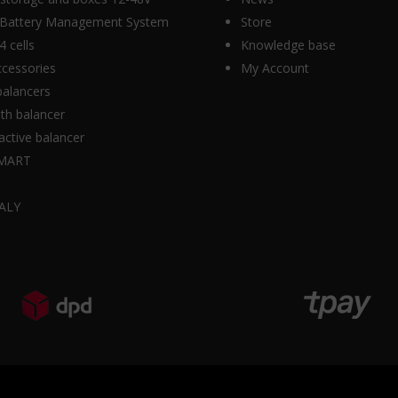
Battery Management System
Store
 cells
Knowledge base
cessories
My Account
balancers
th balancer
ctive balancer
MART
K
ALY