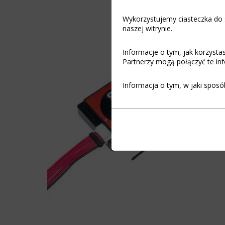
Wykorzystujemy ciasteczka do s
naszej witrynie.
Informacje o tym, jak korzyst
Partnerzy mogą połączyć te inf
Informacja o tym, w jaki sposó
Funkcjonalność
Ciasteczka
(always on)
to
małe
Ciasteczka
pliki
niezbędne
danych
do
przechowywane
funkcjonowania
na
witryny
urządzeniu
internetowej,
przez
umożliwiając
witryny
podstawowe
internetowe
funkcje,
w