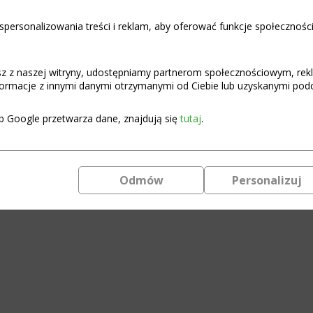
personalizowania treści i reklam, aby oferować funkcje społecznośc
In stock (can be backordered)
LiIon
Add to c
6S
40A
asz z naszej witryny, udostępniamy partnerom społecznościowym, re
T
ormacje z innymi danymi otrzymanymi od Ciebie lub uzyskanymi podcz
H-
Moduł BMS do pakietów Li
Series
b Google przetwarza dane, znajdują się
tutaj
.
Standard
Instrukcja podłączenia i uży
BMS
Module.
Zasady doboru BMS do paki
quantity
Odmów
Personalizuj