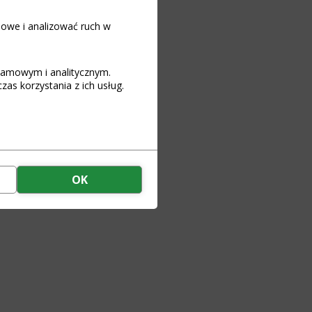
iowe i analizować ruch w
art
klamowym i analitycznym.
as korzystania z ich usług.
-Ion
tkowania BMS G,H,K,M,S
etu akumulatorowego
OK