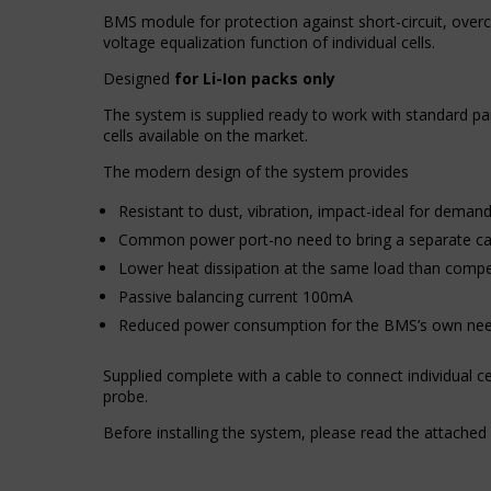
Kontroluje,
przeglądania,
BMS module for protection against short-circuit, over
czy
ale
voltage equalization function of individual cells.
dane
mogą
dotyczące
również
Designed
for Li-Ion packs only
korzystania
śledzić
z
zachowanie
The system is supplied ready to work with standard p
witryny
online.
cells available on the market.
internetowej
i
The modern design of the system provides
Zgoda
zachowań
odnosi
użytkowników
Resistant to dust, vibration, impact-ideal for demand
się
mogą
Common power port-no need to bring a separate ca
do
być
zgody,
Lower heat dissipation at the same load than compe
przechowywane
którą
w
Passive balancing current 100mA
witryny
celach
Reduced power consumption for the BMS’s own ne
muszą
analitycznych
uzyskać
(np.
od
Supplied complete with a cable to connect individual 
Google
użytkowników
probe.
Analytics).
przed
Before installing the system, please read the attached 
użyciem
Przechowywanie
ciasteczek
reklam
gromadzących