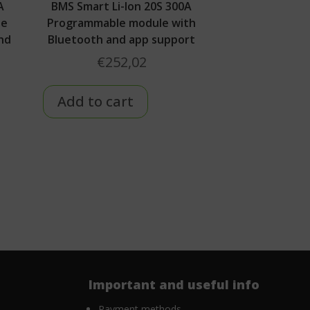
A
BMS Smart Li-Ion 20S 300A
le
Programmable module with
nd
Bluetooth and app support
€
252,02
Add to cart
Important and useful info
Payment methods