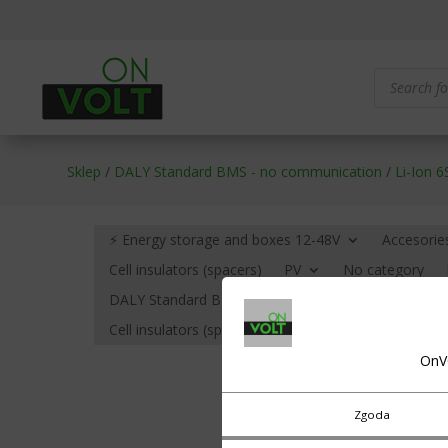
Products
search
Sklep
/
DALY Standard BMS - no communication
/
Li-Ion 6
⚡ Energy storage and boxes 12-48V
Accesorie
Cell insulators (spacers)
PV
No category
DALY Standard BMS – no communication
BMS HE
Cell insulators (spacers)
Cables, terminals (eyelets
OnV
Zgoda