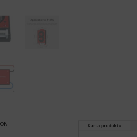
ION
Karta produktu