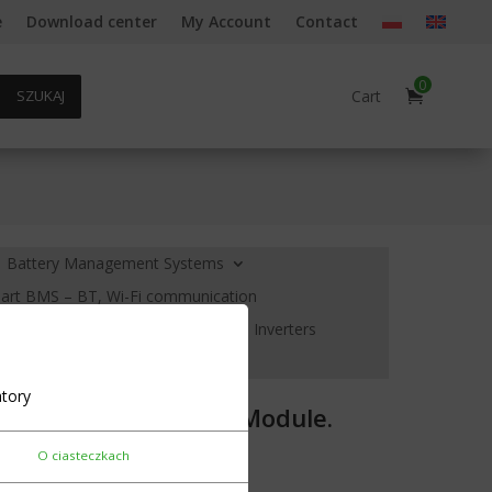
e
Download center
My Account
Contact
0
Cart
SZUKAJ
Battery Management Systems
rt BMS – BT, Wi-Fi communication
creens and voltage indicators
Inverters
ols Housings
Cell heating
tory
Series Standard BMS Module.
O ciasteczkach