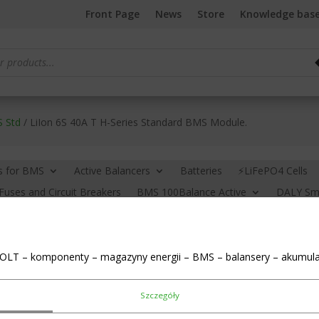
Front Page
News
Store
Knowledge bas
S Std
/ LiIon 6S 40A T H-Series Standard BMS Module.
s for BMS
Active Balancers
Batteries
⚡LiFePO4 Cells
Fuses and Circuit Breakers
BMS 100Balance Active
DALY Sma
S (Home Storage System)
BMS JK
Cleaning liquids
LCD s
)
Link connectors (busbars)
Chargers
New in
Power To
OLT – komponenty – magazyny energii – BMS – balansery – akumula
LiIon 6S 40A T H-
Szczegóły
€
16,67