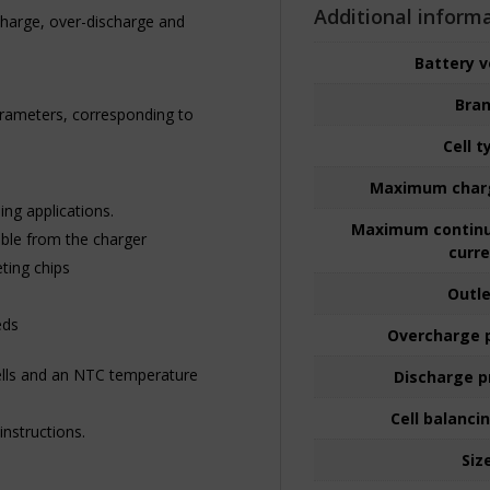
Additional inform
charge, over-discharge and
Battery 
Bra
arameters, corresponding to
Cell t
Maximum charg
ing applications.
Maximum continu
ble from the charger
curr
ting chips
Outl
eds
Overcharge 
cells and an NTC temperature
Discharge p
Cell balanci
instructions.
Siz