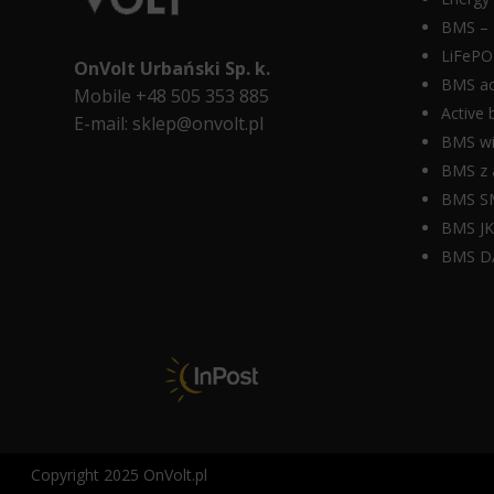
dokument
Microsoft
opisuje
BMS – 
Clarity
rodzaje
to
LiFePO4
używanych
OnVolt Urbański Sp. k.
see
plików
BMS ac
how
Mobile +48 505 353 885
cookie,
you
Active 
E-mail:
sklep@onvolt.pl
zbierane
use
BMS wi
dane
our
oraz
BMS z a
website.
sposób
By
BMS S
przechowywania
using
BMS J
lub
our
udostępniania
BMS D
site,
Twoich
you
informacji.
agree
Wyjaśnia
that
również,
we
jak
and
możesz
Microsoft
zarządzać
can
swoimi
collect
preferencjami.
and
use
Copyright 2025 OnVolt.pl
this