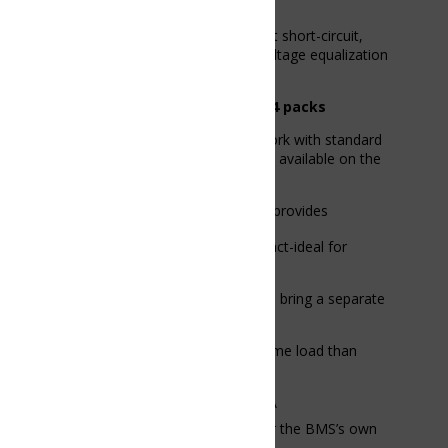
short-circuit,
ltage equalization
O4 packs
ork with standard
 available on the
provides
ct-ideal for
bring a separate
ame load than
A
r the BMS’s own