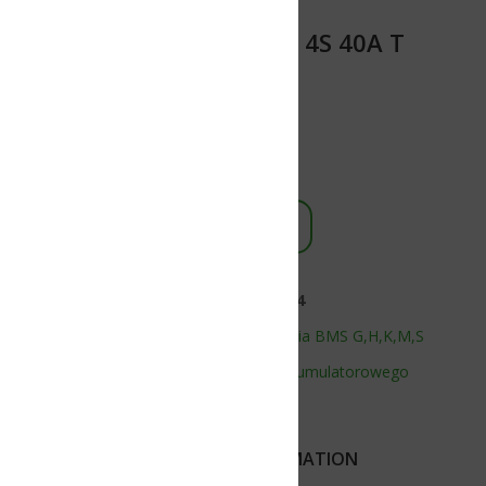
 4S 40A T
4
ania BMS G,H,K,M,S
kumulatorowego
MATION