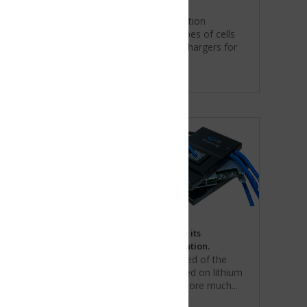
tion
es of cells
chargers for
its
tion.
ed of the
d on lithium
tore much...