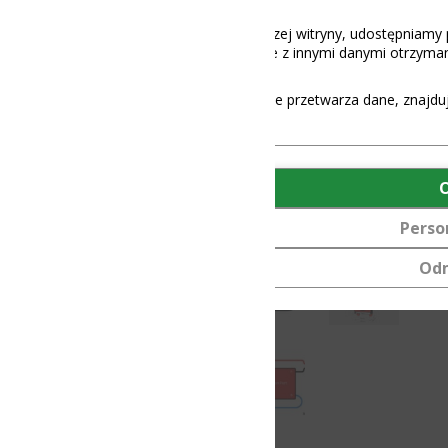
aszej witryny, udostępniamy partnerom społecznościowym, reklamowy
 z innymi danymi otrzymanymi od Ciebie lub uzyskanymi podczas korz
e przetwarza dane, znajdują się
tutaj
.
OK
Personalizuj
Odmów