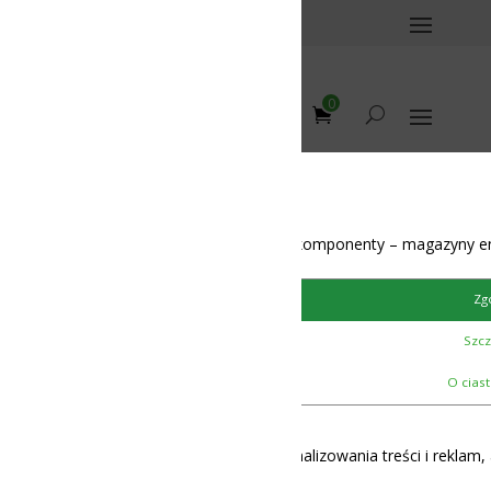
0
unication
/
LiFePO4 4S
omponenty – magazyny energii – BMS – balansery – akumulatory
Series Standard
Zgoda
Szczegóły
O ciasteczkach
lizowania treści i reklam, aby oferować funkcje społecznościowe i 