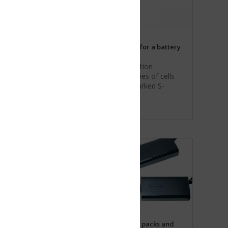
for a battery
tion
es of cells
arked S-
 packs and