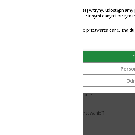
aszej witryny, udostępniamy partnerom społecznościowym, reklamowy
 z innymi danymi otrzymanymi od Ciebie lub uzyskanymi podczas korz
e przetwarza dane, znajdują się
tutaj
.
, czego
OK
ć Twoich systemów
Personalizuj
liśmy do oferty
Y oraz
Odmów
ligentne akcesoria
temami BMS,
nie...
ogrzewanie”]