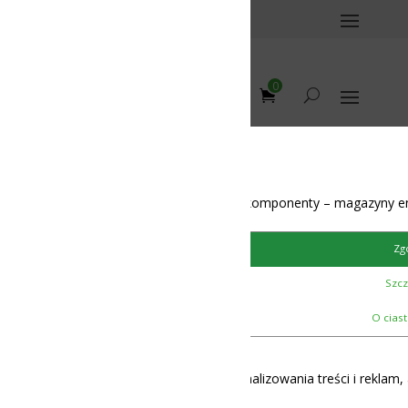
0
omponenty – magazyny energii – BMS – balansery – akumulatory
Zgoda
Szczegóły
O ciasteczkach
lizowania treści i reklam, aby oferować funkcje społecznościowe i 