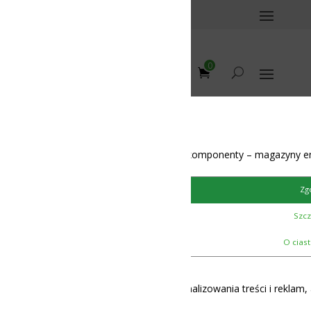
0
omponenty – magazyny energii – BMS – balansery – akumulatory
Zgoda
Szczegóły
O ciasteczkach
lizowania treści i reklam, aby oferować funkcje społecznościowe i 