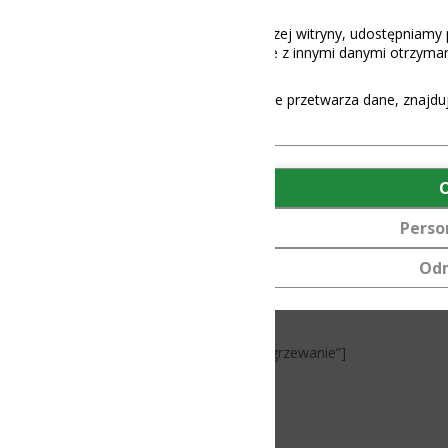
aszej witryny, udostępniamy partnerom społecznościowym, reklamowy
 z innymi danymi otrzymanymi od Ciebie lub uzyskanymi podczas korz
e przetwarza dane, znajdują się
tutaj
.
OK
umulator LiFePO4
lternatywę dla
Personalizuj
perach oraz
lizkowa zapewnia
Odmów
 trudnych
ogrzewanie”]