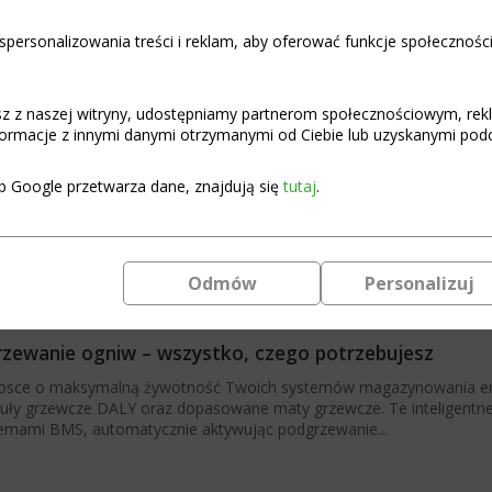
personalizowania treści i reklam, aby oferować funkcje społecznośc
asz z naszej witryny, udostępniamy partnerom społecznościowym, re
ormacje z innymi danymi otrzymanymi od Ciebie lub uzyskanymi podcz
b Google przetwarza dane, znajdują się
tutaj
.
Odmów
Personalizuj
zewanie ogniw – wszystko, czego potrzebujesz
osce o maksymalną żywotność Twoich systemów magazynowania ene
ły grzewcze DALY oraz dopasowane maty grzewcze. Te inteligentne
emami BMS, automatycznie aktywując podgrzewanie...