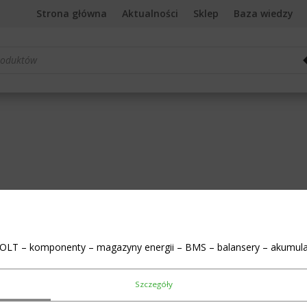
Strona główna
Aktualności
Sklep
Baza wiedzy
rka
OLT – komponenty – magazyny energii – BMS – balansery – akumula
Szczegóły