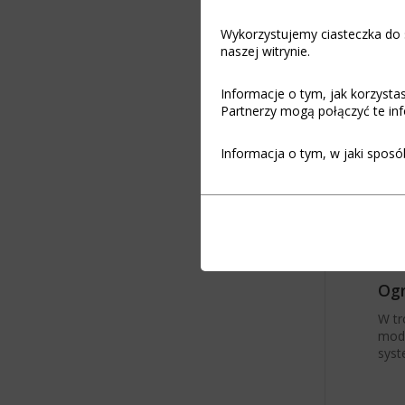
Wykorzystujemy ciasteczka do s
naszej witrynie.
Informacje o tym, jak korzyst
Partnerzy mogą połączyć te inf
Informacja o tym, w jaki sposó
Funkcjonalność
Ciasteczka
(zawsze
to
włączone)
małe
pliki
Ciasteczka
danych
niezbędne
Ogr
przechowywane
do
na
funkcjonowania
W tr
urządzeniu
witryny
modu
przez
internetowej,
syst
witryny
umożliwiając
internetowe
podstawowe
w
funkcje,