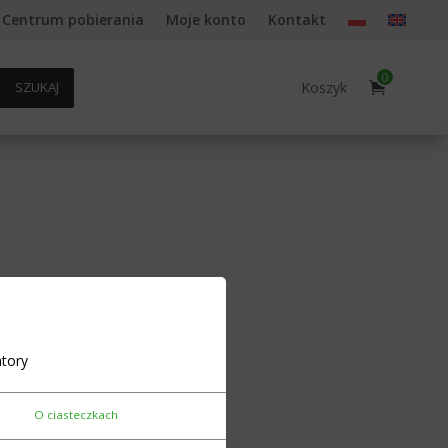
Centrum pobierania
Moje konto
Kontakt
0
Koszyk
SZUKAJ
tory
O ciasteczkach