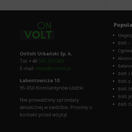
celu
takie
zapamiętania
jak
preferencji,
nawigacja
danych
po
Popula
logowania
stronach
lub
i
Magazy
działań.
dostęp
BMS – 
Istnieją
do
różne
bezpiecznych
Ogniwa
OnVolt Urbański Sp. k.
typy,
obszarów
Akceso
Tel. +48
505 353 885
w
witryny.
Balans
tym
Witryna
E-mail:
sklep@onvolt.pl
ciasteczka
internetowa
BMS z 
sesyjne
nie
Łabentowicza 10
BMS z 
(tymczasowe)
może
95-050 Konstantynów Łódzki
BMS S
i
działać
trwałe
prawidłowo
BMS J
Nie prowadzimy sprzedaży
(długoterminowe).
bez
BMS D
Pomagają
tych
detalicznej w siedzibie.
Prosimy o
one
ciasteczek.
kontakt przed wizytą!
spersonalizować
Przechowywanie
wrażenia
statystyk
z