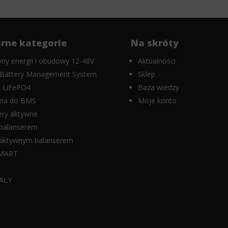
rne kategorie
Na skróty
ny energii i obudowy 12-48V
Aktualności
Battery Management System
Sklep
 LiFePO4
Baza wiedzy
ria do BMS
Moje konto
ery aktywne
balanserem
aktywnym balanserem
MART
K
ALY