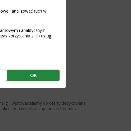
iowe i analizować ruch w
klamowym i analitycznym.
as korzystania z ich usług.
OK
rgii, wprowadziliśmy do oferty dedykowane
 akcesoria współpracują bezpośrednio z