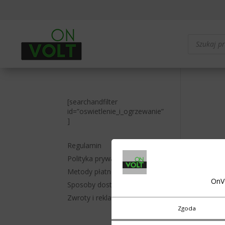
Wyszukiwa
produktów
[searchandfilter
id=”oswietlenie_i_ogrzewanie”
]
Regulamin
Polityka prywatności
Metody płatności
OnV
Sposoby dostawy
Zwroty i reklamacje
Zgoda