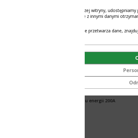
aszej witryny, udostępniamy partnerom społecznościowym, reklamowy
 z innymi danymi otrzymanymi od Ciebie lub uzyskanymi podczas korz
e przetwarza dane, znajdują się
tutaj
.
OK
Personalizuj
Odmów
u energii 200A