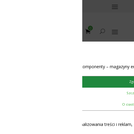
0
omponenty – magazyny energii – BMS – balansery – akumulatory
e “Terminal do
Zgoda
u energii
Szczegóły
4
O ciasteczkach
lizowania treści i reklam, aby oferować funkcje społecznościowe i 