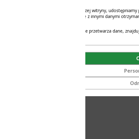
aszej witryny, udostępniamy partnerom społecznościowym, reklamowy
 z innymi danymi otrzymanymi od Ciebie lub uzyskanymi podczas korz
e przetwarza dane, znajdują się
tutaj
.
OK
Personalizuj
Odmów