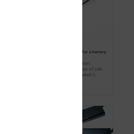
for a battery
tion
es of cells
arked S-