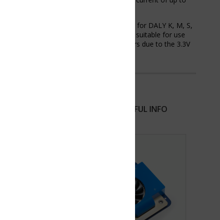
 for DALY K, M, S,
 suitable for use
s due to the 3.3V
FUL INFO