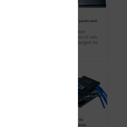
 packs and
tion
es of cells
chargers for
its
tion.