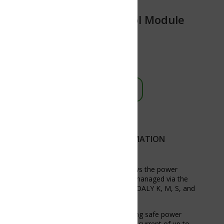
l Module
MATION
ws the power
 managed via the
 DALY K, M, S, and
ing safe power
 current of up to