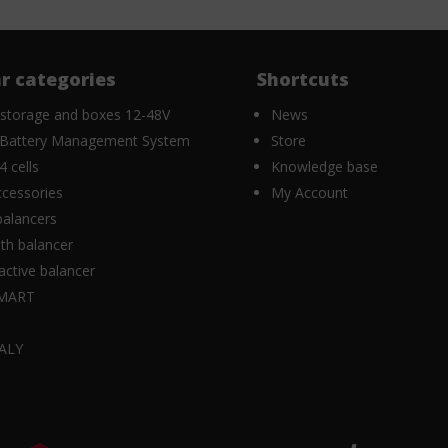
r categories
Shortcuts
 storage and boxes 12-48V
News
Battery Management System
Store
 cells
Knowledge base
cessories
My Account
balancers
th balancer
ctive balancer
MART
K
ALY