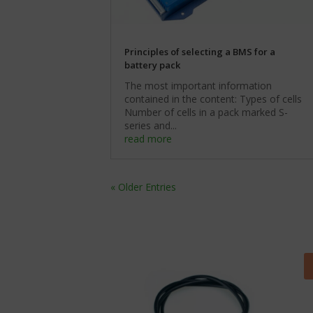
reklam
również
wycofać
Określa,
zgodę
czy
w
Principles of selecting a BMS for a
można
dowolnym
battery pack
wyświetlać
momencie,
spersonalizowane
The most important information
zazwyczaj
reklamy
contained in the content: Types of cells
za
na
Number of cells in a pack marked S-
pośrednictwem
podstawie
series and...
ustawień
zachowań
read more
prywatności
i
witryny,
preferencji
które
użytkownika,
umożliwiają
wykorzystując
« Older Entries
zarządzanie
w
lub
tym
usuwanie
celu
przechowywanych
zapisane
ciasteczek
dane.
w
dowolnym
Przechowywanie
momencie.
danych
użytkownika