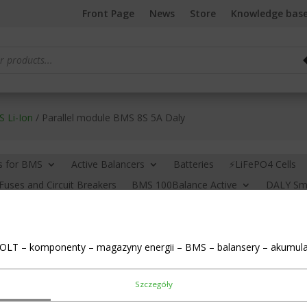
Front Page
News
Store
Knowledge bas
S Li-Ion
/ Parallel module BMS 8S 5A Daly
s for BMS
Active Balancers
Batteries
⚡LiFePO4 Cells
Fuses and Circuit Breakers
BMS 100Balance Active
DALY Sma
S (Home Storage System)
BMS JK
Cleaning liquids
LCD s
)
Link connectors (busbars)
Chargers
New in
Power To
OLT – komponenty – magazyny energii – BMS – balansery – akumula
Parallel module B
Szczegóły
€
35,10