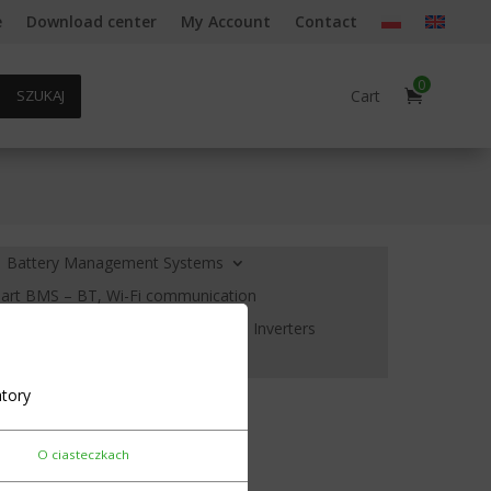
e
Download center
My Account
Contact
0
Cart
SZUKAJ
Battery Management Systems
rt BMS – BT, Wi-Fi communication
creens and voltage indicators
Inverters
ols Housings
Cell heating
tory
MS 8S 5A Daly
O ciasteczkach