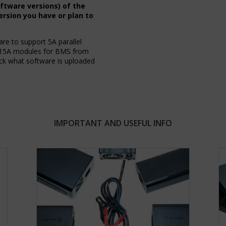
oftware versions) of the
ersion you have or plan to
e to support 5A parallel
o 15A modules for BMS from
eck what software is uploaded
IMPORTANT AND USEFUL INFO