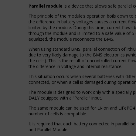
Kontroluje,
przeglądania,
Parallel module
is a device that allows safe parallel c
czy
ale
dane
mogą
The principle of the module’s operation boils down t
dotyczące
również
the difference in battery voltages causes a current flo
korzystania
śledzić
limited by the module. During this time, current flows 
z
zachowanie
through the module and is limited to a safe value of 5
witryny
online.
equalized, the module reconnects the BMS.
internetowej
i
When using standard BMS, parallel connection of lithiu
Zgoda
zachowań
due to very likely damage to the BMS electronics (whi
odnosi
użytkowników
the cells). This is the result of uncontrolled current f
się
mogą
the difference in voltage and internal resistance.
do
być
zgody,
przechowywane
This situation occurs when several batteries with differ
którą
w
connected, or when a cell is damaged during operation
witryny
celach
muszą
The module is designed to work only with a speciall
analitycznych
uzyskać
DALY equipped with a “Parallel” input.
(np.
od
Google
The same module can be used for Li-Ion and LiFePO4 b
użytkowników
Analytics).
number of cells is compatible.
przed
użyciem
Przechowywanie
It is required that each battery connected in parallel 
ciasteczek
reklam
and Parallel Module.
gromadzących