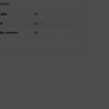
ation
cells
8S
nd
DALY
le current
5A