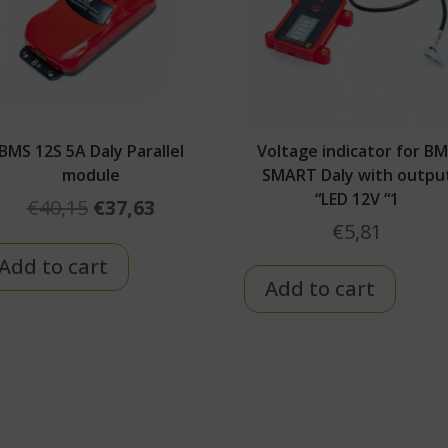
BMS 12S 5A Daly Parallel
Voltage indicator for B
module
SMART Daly with outpu
“LED 12V “1
Original
Current
€
40,15
€
37,63
€
5,81
price
price
was:
is:
Add to cart
€40,15.
€37,63.
Add to cart