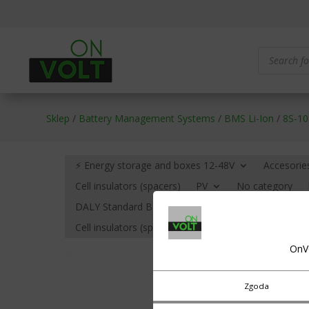
Products
search
Sklep
/
Battery Management Systems
/
BMS Li-Ion
/
8S-10
⚡ Energy storage and boxes 12-48V
Accesorie
Cell insulators (spacers)
PV
No category
DALY Standard BMS – no communication
BMS HE
Cell insulators (spacers)
Cables, terminals (eyelets
OnV
Zgoda