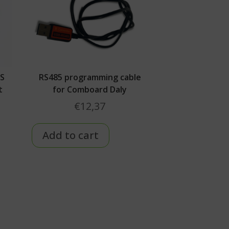
MS
RS485 programming cable
t
for Comboard Daly
€
12,37
Add to cart