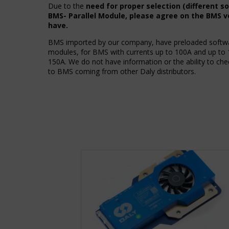
Zarządza
dane
Due to the
need for proper selection (different s
tym,
osobowe.
BMS- Parallel Module, please agree on the BMS v
czy
Przepisy
have.
dane
takie
związane
jak
BMS imported by our company, have preloaded softwar
z
GDPR
modules, for BMS with currents up to 100A and up t
reklamami
wymagają,
150A. We do not have information or the ability to ch
(np.
aby
to BMS coming from other Daly distributors.
ciasteczka
witryny
do
prosiły
targetowania
o
i
wyraźną
śledzenia)
zgodę,
mogą
umożliwiając
być
użytkownikom
przechowywane
akceptowanie
i
lub
przetwarzane
odrzucanie
na
ciasteczek
potrzeby
i
usług
kontrolowanie
reklamowych.
swojej
prywatności.
Personalizacja
Możesz