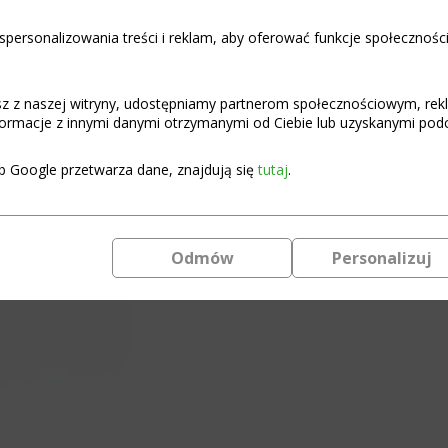
personalizowania treści i reklam, aby oferować funkcje społecznośc
Only 2 left in stock (can be bac
Parallel
Add to c
module
BMS
asz z naszej witryny, udostępniamy partnerom społecznościowym, re
8S
ormacje z innymi danymi otrzymanymi od Ciebie lub uzyskanymi podcz
5A
Module for parallel connec
Daly
SMART DALY
b Google przetwarza dane, znajdują się
tutaj
.
quantity
Parallel module -DALY
Odmów
Personalizuj