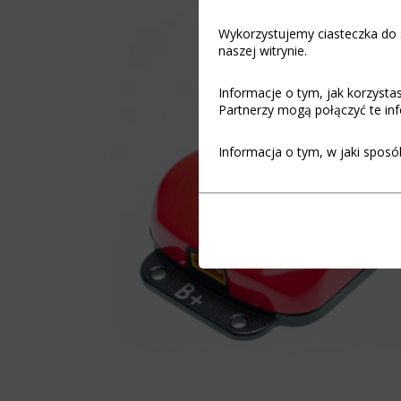
Wykorzystujemy ciasteczka do s
naszej witrynie.
Informacje o tym, jak korzyst
Partnerzy mogą połączyć te inf
Informacja o tym, w jaki sposó
Funkcjonalność
Ciasteczka
(always on)
to
małe
Ciasteczka
pliki
niezbędne
danych
do
przechowywane
funkcjonowania
na
witryny
urządzeniu
internetowej,
przez
umożliwiając
witryny
podstawowe
internetowe
funkcje,
w