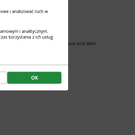
iowe i analizować ruch w
kordered)
art
klamowym i analitycznym.
as korzystania z ich usług.
tion of lithium batteries equipped with BMS
OK