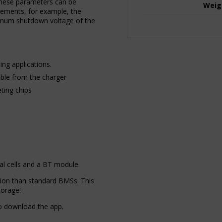
hese parameters can be
Weig
irements, for example, the
nimum shutdown voltage of the
ing applications.
ble from the charger
ting chips
al cells and a BT module.
ion than standard BMSs. This
torage!
o download the app.