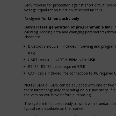
Kontroluje,
przeglądania,
BMS module for protection against short-circuit, over
czy
ale
voltage equalization function of individual cells.
dane
mogą
dotyczące
również
Designed
for Li-Ion packs only
korzystania
śledzić
z
zachowanie
Daly’s latest generation of programmable BMS
.
witryny
online.
(viewing, reading data and changing parameters) thr
internetowej
channels:
i
Zgoda
zachowań
Bluetooth module – included – viewing and program
odnosi
użytkowników
IOS)
się
mogą
do
być
UART- required UART
6-PIN>
cable
USB
zgody,
przechowywane
RS485- RS485 cable required>USB
którą
w
witryny
CAN- cable included, for connection to PC require
celach
muszą
analitycznych
uzyskać
(np.
NOTE:
SMART BMS can be equipped with one or two t
od
Google
them interchangeably depending on our inventory. If it 
użytkowników
Analytics).
the version you have before purchasing.
przed
użyciem
Przechowywanie
The system is supplied ready to work with standard p
ciasteczek
reklam
typical cells available on the market.
gromadzących