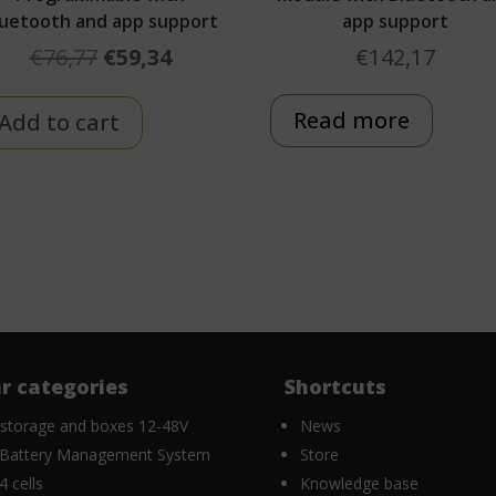
luetooth and app support
app support
Original
Current
€
76,77
€
59,34
€
142,17
price
price
was:
is:
Read more
Add to cart
€76,77.
€59,34.
r categories
Shortcuts
 storage and boxes 12-48V
News
Battery Management System
Store
 cells
Knowledge base