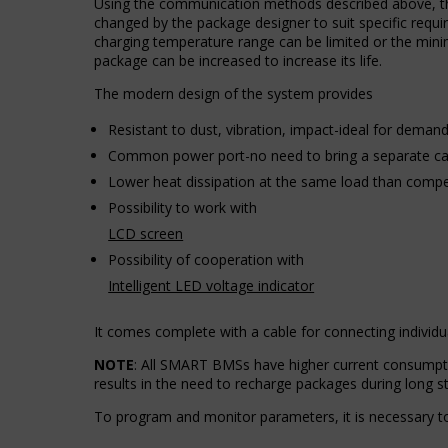
Zarządza
Using the communication methods described above, t
dane
tym,
changed by the package designer to suit specific requ
osobowe.
czy
charging temperature range can be limited or the mi
Przepisy
dane
package can be increased to increase its life.
takie
związane
jak
The modern design of the system provides
z
GDPR
reklamami
wymagają,
Resistant to dust, vibration, impact-ideal for demand
(np.
aby
ciasteczka
Common power port-no need to bring a separate ca
witryny
do
prosiły
Lower heat dissipation at the same load than compe
targetowania
o
Possibility to work with
i
wyraźną
śledzenia)
zgodę,
LCD screen
mogą
umożliwiając
Possibility of cooperation with
być
użytkownikom
Intelligent LED voltage indicator
przechowywane
akceptowanie
i
lub
przetwarzane
odrzucanie
It comes complete with a cable for connecting individu
na
ciasteczek
potrzeby
NOTE
: All SMART BMSs have higher current consumpt
i
usług
results in the need to recharge packages during long s
kontrolowanie
reklamowych.
swojej
To program and monitor parameters, it is necessary t
prywatności.
Personalizacja
Możesz