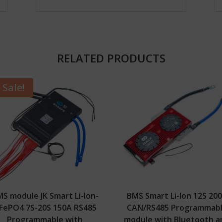
RELATED PRODUCTS
Sale!
S module JK Smart Li-Ion-
BMS Smart Li-Ion 12S 20
iFePO4 7S-20S 150A RS485
CAN/RS485 Programmab
Programmable with
module with Bluetooth a