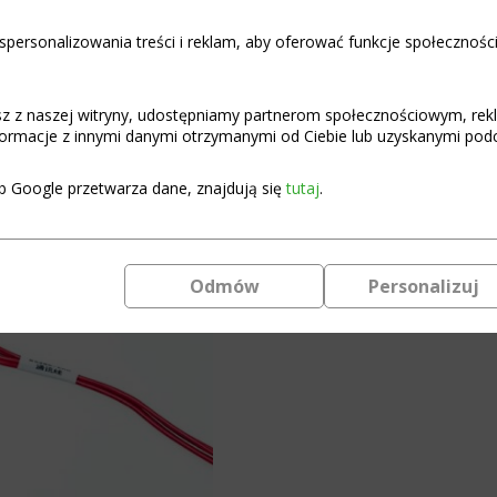
€
47,73
personalizowania treści i reklam, aby oferować funkcje społecznośc
Only 2 left in stock
BMS
Add to c
asz z naszej witryny, udostępniamy partnerom społecznościowym, re
Smart
ormacje z innymi danymi otrzymanymi od Ciebie lub uzyskanymi podcz
Li-
Ion
Module
b Google przetwarza dane, znajdują się
tutaj
.
Programmable BMS module
13S
40A
Instructions for connecting
CAN/RS485
Programmable
Principles of selecting a BMS 
Odmów
Personalizuj
with
Bluetooth
and
App
support
quantity