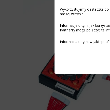
Wykorzystujemy ciasteczka do s
naszej witrynie.
Informacje o tym, jak korzyst
Partnerzy mogą połączyć te inf
Informacja o tym, w jaki sposó
Funkcjonalność
Ciasteczka
(always on)
to
małe
Ciasteczka
pliki
niezbędne
danych
do
przechowywane
funkcjonowania
na
witryny
urządzeniu
internetowej,
przez
umożliwiając
witryny
podstawowe
internetowe
funkcje,
w