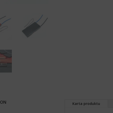
ION
Karta produktu