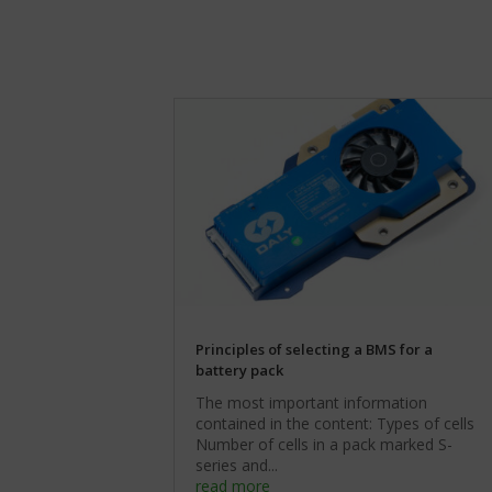
reklam
również
wycofać
Określa,
zgodę
czy
w
można
dowolnym
wyświetlać
momencie,
spersonalizowane
zazwyczaj
reklamy
za
na
pośrednictwem
podstawie
ustawień
zachowań
prywatności
i
witryny,
preferencji
które
użytkownika,
umożliwiają
wykorzystując
zarządzanie
w
lub
tym
usuwanie
Principles of selecting a BMS for a
celu
przechowywanych
battery pack
zapisane
ciasteczek
dane.
The most important information
w
contained in the content: Types of cells
dowolnym
Przechowywanie
Number of cells in a pack marked S-
momencie.
danych
series and...
użytkownika
read more