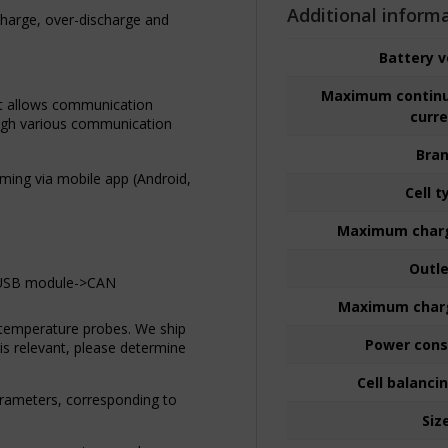
Additional inform
charge, over-discharge and
Battery 
Maximum continu
 It allows communication
curr
ough various communication
Bra
ming via mobile app (Android,
Cell t
Maximum charg
Outl
d USB module->CAN
Maximum charg
emperature probes. We ship
Power con
is relevant, please determine
Cell balanci
arameters, corresponding to
Siz