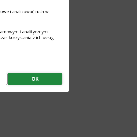
iowe i analizować ruch w
art
klamowym i analitycznym.
as korzystania z ich usług.
 for Li-Ion packages
 and using BMS SMART
for a battery pack
OK