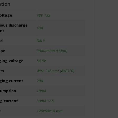
ation
voltage
48V 13S
ous discharge
40A
ent
nd
DALY
ype
lithium-ion (Li-Ion)
ing voltage
54,6V
ets
Wire 2x6mm² (AWG10)
ing current
20A
sumption
10mA
ng current
30mA +/-5
e
128x64x18 mm