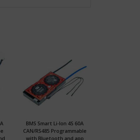
0A
BMS Smart Li-Ion 4S 60A
le
CAN/RS485 Programmable
nd
with Bluetooth and app