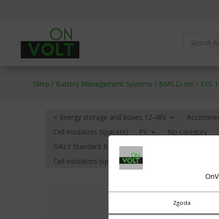
Products
search
Sklep
/
Battery Management Systems
/
BMS Li-Ion
/
11S-1
⚡ Energy storage and boxes 12-48V
Accesorie
Cell insulators (spacers)
PV
No category
DALY Standard BMS – no communication
BMS HE
Cell insulators (spacers)
Cables, terminals (eyelets
OnV
Zgoda