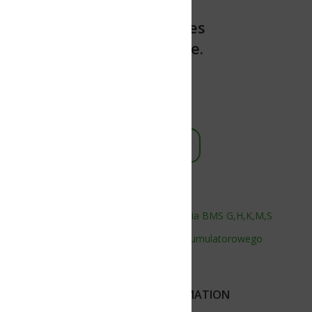
es
e.
ania BMS G,H,K,M,S
kumulatorowego
MATION