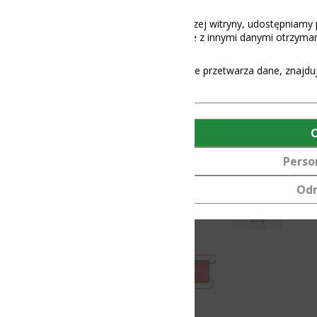
aszej witryny, udostępniamy partnerom społecznościowym, reklamowy
 z innymi danymi otrzymanymi od Ciebie lub uzyskanymi podczas korz
e przetwarza dane, znajdują się
tutaj
.
OK
Personalizuj
Odmów