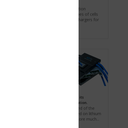
tion
es of cells
chargers for
its
tion.
ed of the
d on lithium
tore much...