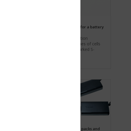
for a battery
tion
es of cells
arked S-
 packs and