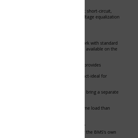
short-circuit,
ltage equalization
ork with standard
 available on the
provides
ct-ideal for
bring a separate
ame load than
A
r the BMS’s own