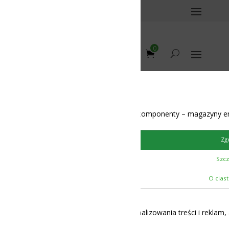
0
unication
/
Li-Ion 7S
omponenty – magazyny energii – BMS – balansery – akumulatory
d BMS Module.
Zgoda
Szczegóły
O ciasteczkach
lizowania treści i reklam, aby oferować funkcje społecznościowe i 