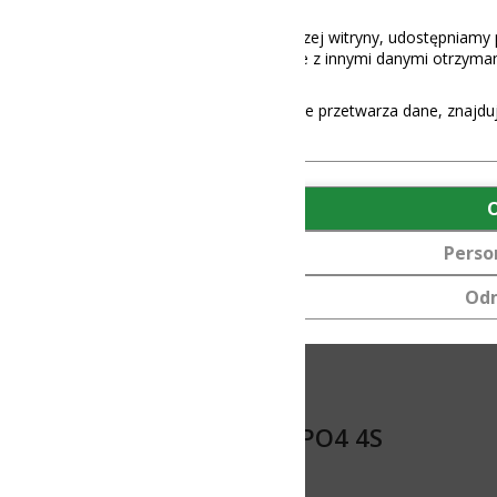
aszej witryny, udostępniamy partnerom społecznościowym, reklamowy
 z innymi danymi otrzymanymi od Ciebie lub uzyskanymi podczas korz
e przetwarza dane, znajdują się
tutaj
.
OK
Personalizuj
Odmów
ePO4 4S