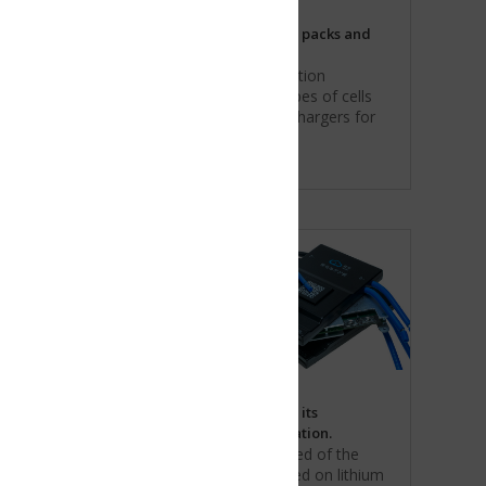
 packs and
tion
es of cells
chargers for
its
tion.
ed of the
d on lithium