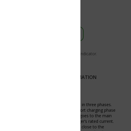
ndicator.
MATION
 in three phases.
hort charging phase
 goes to the main
er’s rated current.
 close to the