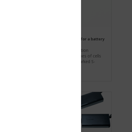
for a battery
tion
es of cells
arked S-