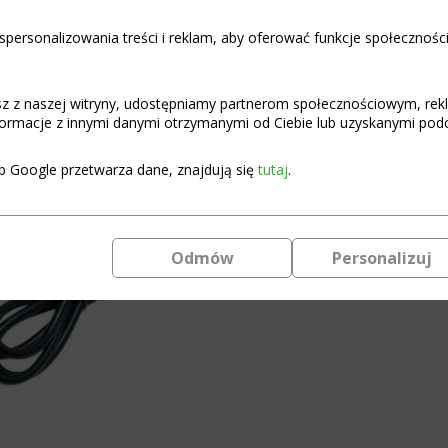
personalizowania treści i reklam, aby oferować funkcje społecznośc
Only 1 left in stock
Add to cart
Charger
for
asz z naszej witryny, udostępniamy partnerom społecznościowym, re
Li-
ormacje z innymi danymi otrzymanymi od Ciebie lub uzyskanymi podcz
Ion
3S
b Google przetwarza dane, znajdują się
tutaj
.
12.6V
4A
quantity
Odmów
Personalizuj