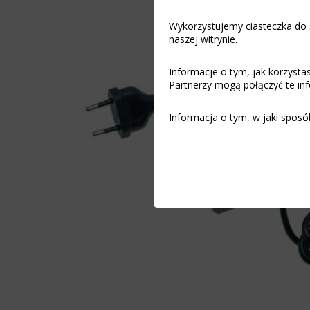
Wykorzystujemy ciasteczka do s
naszej witrynie.
Informacje o tym, jak korzyst
Partnerzy mogą połączyć te inf
Informacja o tym, w jaki sposó
Funkcjonalność
Ciasteczka
(always on)
to
małe
Ciasteczka
pliki
niezbędne
danych
do
przechowywane
funkcjonowania
na
witryny
urządzeniu
internetowej,
przez
umożliwiając
witryny
podstawowe
internetowe
funkcje,
w