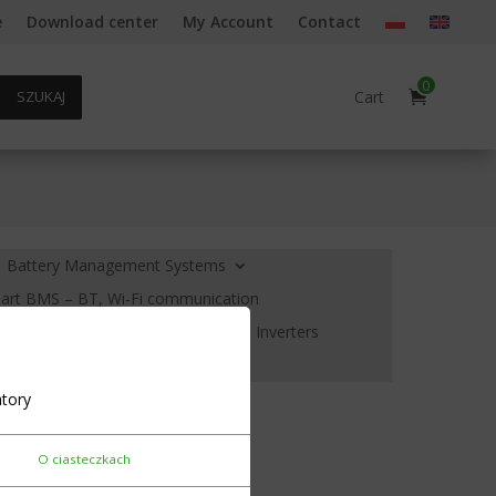
e
Download center
My Account
Contact
0
Cart
SZUKAJ
Battery Management Systems
rt BMS – BT, Wi-Fi communication
creens and voltage indicators
Inverters
ols Housings
Cell heating
tory
 3S 12.6V 4A
O ciasteczkach