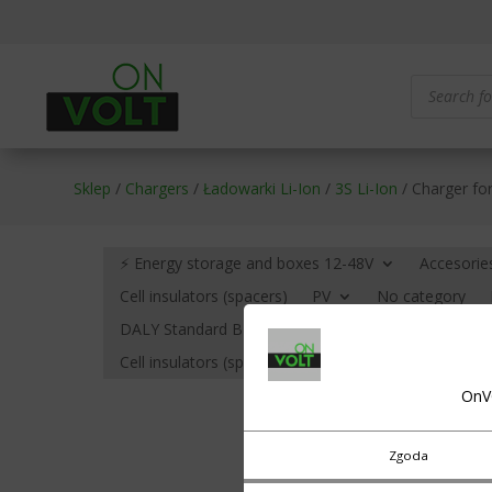
Products
search
Sklep
/
Chargers
/
Ładowarki Li-Ion
/
3S Li-Ion
/ Charger for
⚡ Energy storage and boxes 12-48V
Accesorie
Cell insulators (spacers)
PV
No category
DALY Standard BMS – no communication
BMS HE
Cell insulators (spacers)
Cables, terminals (eyelets
OnV
Zgoda