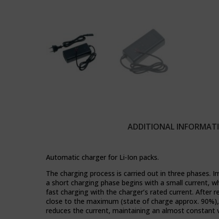
takie
celu
jak
zapamiętania
nawigacja
preferencji,
po
danych
stronach
logowania
i
lub
dostęp
działań.
do
Istnieją
bezpiecznych
różne
obszarów
typy,
witryny.
w
Witryna
tym
internetowa
ciasteczka
nie
ADDITIONAL INFORMAT
sesyjne
może
(tymczasowe)
działać
i
prawidłowo
Automatic charger for Li-Ion packs.
trwałe
bez
(długoterminowe).
tych
The charging process is carried out in three phases. 
Pomagają
ciasteczek.
a short charging phase begins with a small current, 
one
fast charging with the charger’s rated current. After
Przechowywanie
spersonalizować
close to the maximum (state of charge approx. 90%),
statystyk
wrażenia
reduces the current, maintaining an almost constant 
z