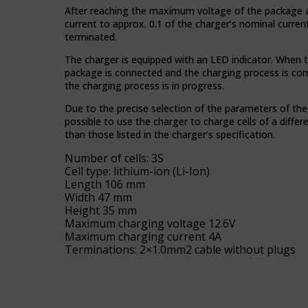
Kontroluje,
przeglądania,
After reaching the maximum voltage of the package a
czy
ale
current to approx. 0.1 of the charger’s nominal curren
dane
mogą
terminated.
dotyczące
również
korzystania
śledzić
The charger is equipped with an LED indicator. When t
z
zachowanie
package is connected and the charging process is c
witryny
online.
the charging process is in progress.
internetowej
i
Due to the precise selection of the parameters of the 
Zgoda
zachowań
possible to use the charger to charge cells of a differ
odnosi
użytkowników
than those listed in the charger’s specification.
się
mogą
do
Number of cells: 3S
być
zgody,
Cell type: lithium-ion (Li-Ion)
przechowywane
którą
Length 106 mm
w
witryny
Width 47 mm
celach
muszą
Height 35 mm
analitycznych
uzyskać
Maximum charging voltage 12.6V
(np.
od
Maximum charging current 4A
Google
użytkowników
Terminations: 2×1.0mm2 cable without plugs
Analytics).
przed
użyciem
Przechowywanie
ciasteczek
reklam
gromadzących