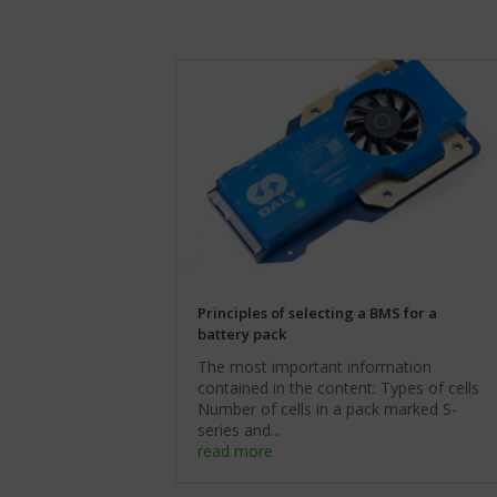
Zarządza
dane
tym,
osobowe.
czy
Przepisy
dane
takie
związane
jak
z
GDPR
reklamami
wymagają,
(np.
aby
ciasteczka
witryny
do
prosiły
targetowania
o
i
wyraźną
śledzenia)
zgodę,
mogą
umożliwiając
być
użytkownikom
Principles of selecting a BMS for a
przechowywane
akceptowanie
battery pack
i
lub
przetwarzane
odrzucanie
The most important information
na
ciasteczek
contained in the content: Types of cells
potrzeby
i
Number of cells in a pack marked S-
usług
kontrolowanie
series and...
reklamowych.
swojej
read more
prywatności.
Personalizacja
Możesz