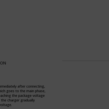
ION
Immediately after connecting,
which goes to the main phase,
 reaching the package voltage
 the charger gradually
voltage.