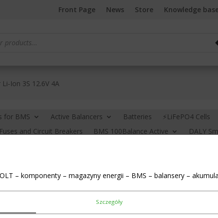
Front Page
News
Store
Knowledge bas
 Li-Ion 3S 12.6V 4A
s for BMS
Active Balancers
Batteries
⚡LiFePO4 Cells
Fuses and Circuit Breakers
BMS 100Balance Active
DALY Sma
S (Home Storage System)
BMS JK
Cleaning liquids
LCD s
)
Link connectors (busbars)
Chargers
New in
Power To
OLT – komponenty – magazyny energii – BMS – balansery – akumula
Charger for Li-Ion
Szczegóły
€
22,47