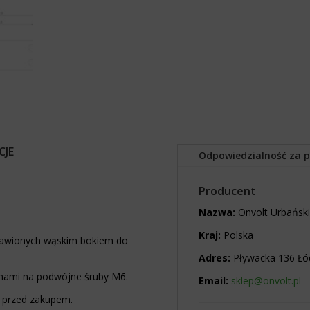
JE
Odpowiedzialność za 
Producent
Nazwa:
Onvolt Urbański 
Kraj:
Polska
stawionych wąskim bokiem do
Adres:
Pływacka 136 Łó
mami na podwójne śruby M6.
Email:
sklep@onvolt.pl
 przed zakupem.