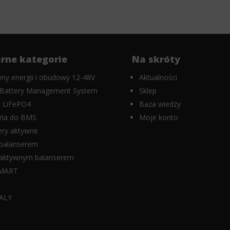
rne kategorie
Na skróty
ny energii i obudowy 12-48V
Aktualności
Battery Management System
Sklep
 LiFePO4
Baza wiedzy
ria do BMS
Moje konto
ery aktywne
balanserem
aktywnym balanserem
MART
K
ALY