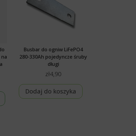
do
Busbar do ogniw LiFePO4
 na
280-330Ah pojedyncze śruby
a
długi
zł
4,90
Dodaj do koszyka