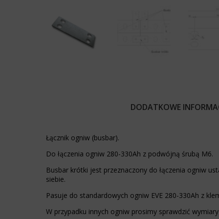
celu
takie
zapamiętania
jak
preferencji,
nawigacja
danych
po
logowania
stronach
lub
i
działań.
dostęp
Istnieją
do
różne
bezpiecznych
typy,
obszarów
w
witryny.
DODATKOWE INFORMAC
tym
Witryna
ciasteczka
internetowa
sesyjne
nie
Łącznik ogniw (busbar).
(tymczasowe)
może
i
działać
Do łączenia ogniw 280-330Ah z podwójną śrubą M6.
trwałe
prawidłowo
(długoterminowe).
bez
Busbar krótki jest przeznaczony do łączenia ogniw u
Pomagają
tych
siebie.
one
ciasteczek.
spersonalizować
Pasuje do standardowych ogniw EVE 280-330Ah z kle
Przechowywanie
wrażenia
statystyk
W przypadku innych ogniw prosimy sprawdzić wymiary
z