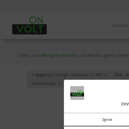
Wyszukiwa
produktów
Sklep
/
Łączniki ogniw (busbary)
/ Busbar do ogniw LiFePO4
⚡ Magazyny energii i obudowy 12-48V
BMS -w
Fotowoltaika
Black Decker
OnV
Zgoda