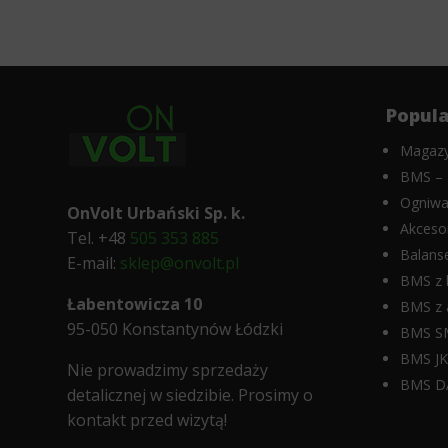
użytkownika
Aby
uzyskać
Kontroluje
więcej
przechowywanie
szczegółów
danych
na
specyficznych
temat
dla
Popula
tego,
użytkownika,
jak
służących
Magazy
witryna
do
BMS – 
internetowa
śledzenia
używa
Ogniwa
reklam,
OnVolt Urbański Sp. k.
ciasteczek
profilowania
Akceso
Tel. +48
505 353 885
i
i
Balans
jak
E-mail:
sklep@onvolt.pl
pomiaru
zbiera
BMS z 
skuteczności
dane,
reklam.
Łabentowicza 10
BMS z 
zapoznaj
We
95-050 Konstantynów Łódzki
BMS S
się
improve
z
our
BMS J
Nie prowadzimy sprzedaży
polityką
products
BMS D
prywatności
detalicznej w siedzibie.
Prosimy o
and
witryny.
advertising
kontakt przed wizytą!
Ten
by