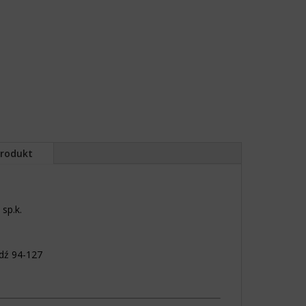
produkt
sp.k.
dź 94-127