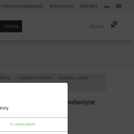
Centrum pobierania
Moje konto
Kontakt
0
Koszyk
SZUKAJ
atory
⚡Ogniwa LiFePO4
Izolatory ogniw
LiFePO4 280-330 Ah podwójne
tory
O ciasteczkach