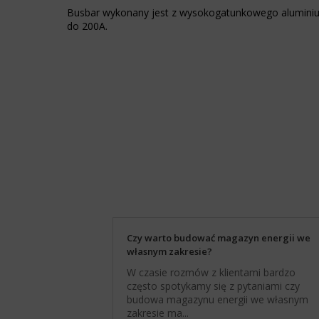
przeglądania,
Busbar wykonany jest z wysokogatunkowego alumini
Kontroluje,
ale
do 200A.
czy
mogą
dane
również
dotyczące
śledzić
korzystania
zachowanie
z
online.
witryny
internetowej
Zgoda
i
odnosi
zachowań
się
użytkowników
do
mogą
zgody,
być
którą
przechowywane
witryny
w
muszą
celach
uzyskać
analitycznych
Czy warto budować magazyn energii we
od
(np.
własnym zakresie?
użytkowników
Google
przed
Analytics).
W czasie rozmów z klientami bardzo
użyciem
często spotykamy się z pytaniami czy
Przechowywanie
ciasteczek
budowa magazynu energii we własnym
reklam
gromadzących
zakresie ma...