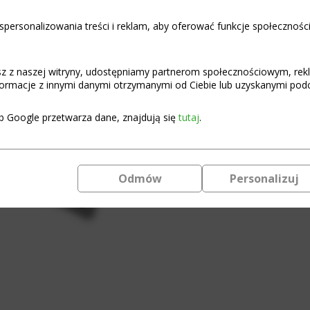
Pozostało tylko: 4
personalizowania treści i reklam, aby oferować funkcje społecznośc
ilość
Dodaj do
Busbar
do
asz z naszej witryny, udostępniamy partnerom społecznościowym, re
ogniw
ormacje z innymi danymi otrzymanymi od Ciebie lub uzyskanymi podcz
LiFePO4
280-
330
b Google przetwarza dane, znajdują się
tutaj
.
Ah
podwójne
śruby
krótki
Odmów
Personalizuj