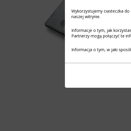
Wykorzystujemy ciasteczka do s
naszej witrynie.
Informacje o tym, jak korzyst
Partnerzy mogą połączyć te inf
Informacja o tym, w jaki sposó
Funkcjonalność
Ciasteczka
(zawsze
to
włączone)
małe
pliki
Ciasteczka
danych
niezbędne
przechowywane
do
na
funkcjonowania
urządzeniu
witryny
przez
internetowej,
witryny
umożliwiając
internetowe
podstawowe
w
funkcje,