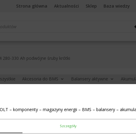
Strona główna
Aktualności
Sklep
Baza wiedzy
rka
 280-330 Ah podwójne śruby krótki
szystkie
Akcesoria do BMS
Balansery aktywne
Akumul
Busbar do ogniw 
OLT – komponenty – magazyny energii – BMS – balansery – akumula
śruby krótki
Szczegóły
zł
5,50