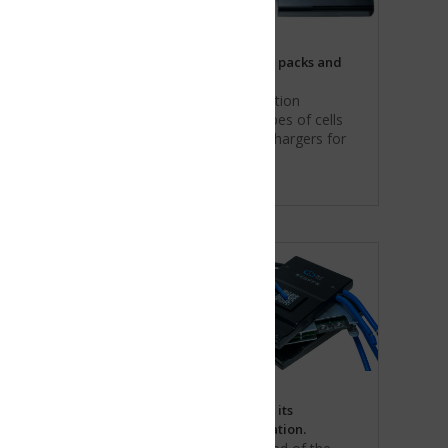
 packs and
tion
es of cells
chargers for
its
tion.