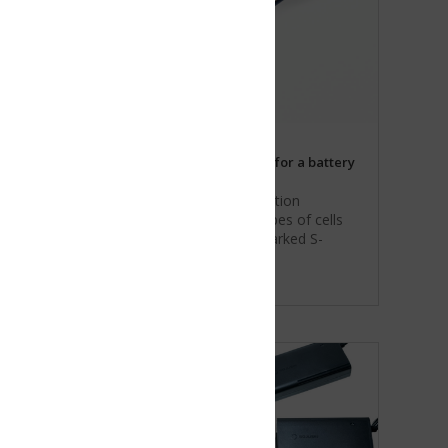
for a battery
tion
es of cells
arked S-